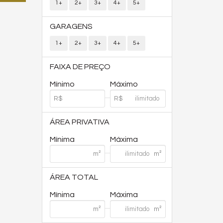
1+
2+
3+
4+
5+
GARAGENS
1+
2+
3+
4+
5+
FAIXA DE PREÇO
Mínimo
Máximo
ÁREA PRIVATIVA
Mínima
Máxima
ÁREA TOTAL
Mínima
Máxima