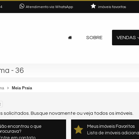
04
Atendimento via WhatsApp
imóveis favoritos
SOBRE
VENDAS
ma - 36
ma
Meia Praia
os solicitados. Busque novamente ou veja
todos os imóveis
.
Não encontrou o que
Meus imóveis Favoritos
procurava?
Lista de imóveis adicion
Entre em contato