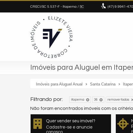
CRECI/SC 5.537-F
- Itapema /
SC
(47)
9.9941-47
Imóveis para Aluguel em Itape
Imóveis para Aluguel Anual
Santa Catarina
Itape
Filtrando por:
remover todos
itapema
36
Não foram encontrados imóveis com os critéri
Quer vender seu imóvel?
Cadastre-se e anuncie
conosco