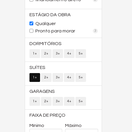
ESTÁGIO DA OBRA
Qualquer
Pronto para morar
3
DORMITÓRIOS
1+
2+
3+
4+
5+
SUÍTES
1+
2+
3+
4+
5+
GARAGENS
1+
2+
3+
4+
5+
FAIXA DE PREÇO
Mínimo
Máximo