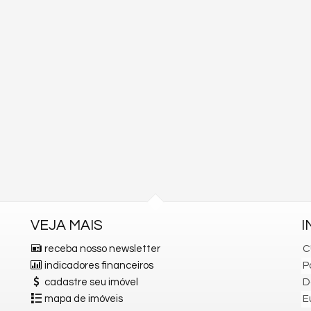
VEJA MAIS
I
receba nosso newsletter
C
indicadores financeiros
P
cadastre seu imóvel
D
mapa de imóveis
E