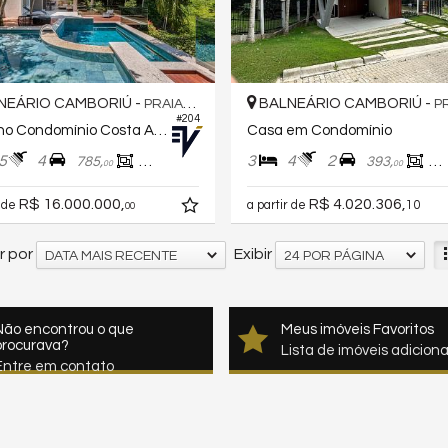
NEÁRIO CAMBORIÚ -
BALNEÁRIO CAMBORIÚ -
PRAIA DO ESTALEIRINHO
PRAIA 
#204
Casa no Condomínio Costa Azul
Casa em Condomínio
5
4
3
4
2
785,
524,
393,
25
46
00
00
R$ 16.000.000,
R$ 4.020.306,
r de
a partir de
10
00
 por
Exibir
DATA MAIS RECENTE
24 POR PÁGINA
Não encontrou o que
Meus imóveis Favoritos
procurava?
Lista de imóveis adicion
Entre em contato