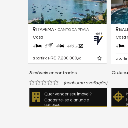
ITAPEMA -
BAL
CANTO DA PRAIA
#935
Casa
4
5
4
4
440,
00
R$ 7.200.000,
a partir de
a parti
00
Ordenar
3
imóveis encontrados
(nenhuma avaliação)
Quer vender seu imóvel?
Cadastre-se e anuncie
conosco