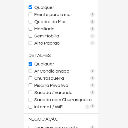
Qualquer
Frente para o mar
1
Quadra do Mar
2
Mobiliado
1
Sem Mobília
2
Alto Padrão
3
DETALHES
Qualquer
Ar Condicionado
1
Churrasqueira
1
Piscina Privativa
1
Sacada / Varanda
1
Sacada com Churrasqueira
1
Internet / WiFi
1
NEGOCIAÇÃO
financiamento direto
2