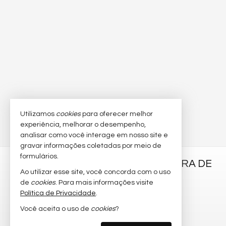
Utilizamos
cookies
para oferecer melhor
experiência, melhorar o desempenho,
analisar como você interage em nosso site e
gravar informações coletadas por meio de
formulários.
ELIZETE VIEIRA CORRETORA DE
Ao utilizar esse site, você concorda com o uso
IMÓVEIS
de
cookies
. Para mais informações visite
Política de Privacidade
(47) 9.9941-4704 (WhatsApp)
.
elizetevieiraimoveis@gmail.com
Você aceita o uso de
cookies
?
ligamos para você