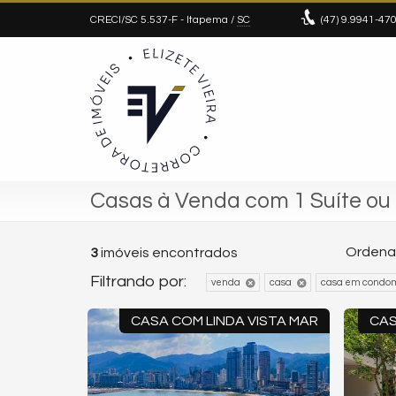
CRECI/SC 5.537-F
- Itapema /
SC
(47)
9.9941-47
Casas à Venda com 1 Suíte ou
Ordenar
3
imóveis encontrados
Filtrando por:
venda
casa
casa em condom
CASA COM LINDA VISTA MAR
CAS