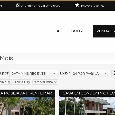
04
Atendimento via WhatsApp
imóveis favoritos
SOBRE
VENDAS
 Mais
 por
Exibir
DATA MAIS RECENTE
24 POR PÁGINA
remover todos
ínio
1 suíte +
A MOBILIADA | FRENTE MAR
CASA EM CONDOMINIO FE