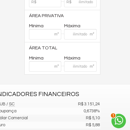
ÁREA PRIVATIVA
Mínima
Máxima
ÁREA TOTAL
Mínima
Máxima
NDICADORES
FINANCEIROS
UB /
SC
R$ 3.151,24
2
oupança
0,6738%
ólar Comercial
R$ 5,10
uro
R$ 5,88