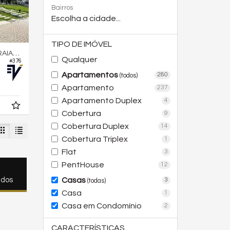
Bairros
Escolha a cidade...
TIPO DE IMÓVEL
DAS TAQUARAS
Qualquer
#376
Apartamentos
280
(todos)
8,
33
Apartamento
237
Apartamento Duplex
4
Cobertura
9
Cobertura Duplex
14
Cobertura Triplex
1
Flat
3
PentHouse
12
Casas
ados
3
(todas)
Casa
1
Casa em Condomínio
2
CARACTERÍSTICAS