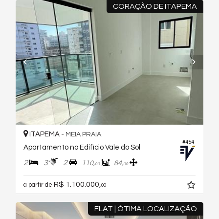
CORAÇÃO DE ITAPEMA
ITAPEMA -
MEIA PRAIA
#454
Apartamento no Edifício Vale do Sol
2
3
2
110,
84,
00
00
R$ 1.100.000,
a partir de
00
FLAT | ÓTIMA LOCALIZAÇÃO