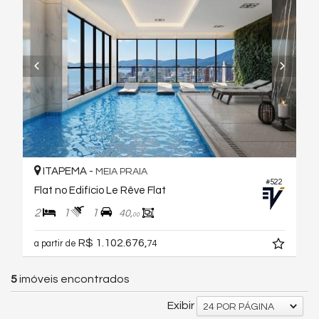
ITAPEMA -
MEIA PRAIA
#522
Flat no Edifício Le Rêve Flat
2
1
1
40,
00
R$ 1.102.676,
a partir de
74
5
imóveis encontrados
Exibir
24 POR PÁGINA