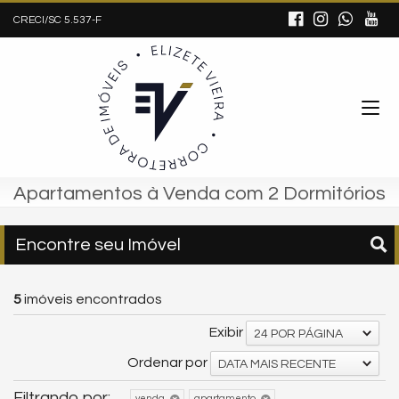
CRECI/SC 5.537-F
Apartamentos à Venda com 2 Dormitórios
Encontre seu Imóvel
5
imóveis encontrados
Exibir
24 POR PÁGINA
Ordenar por
DATA MAIS RECENTE
Filtrando por:
venda
apartamento