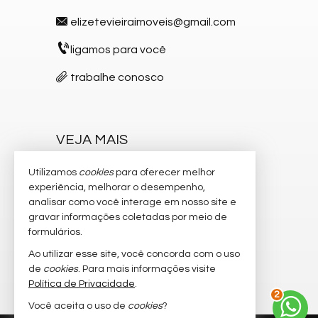
elizetevieiraimoveis@gmail.com
ligamos para você
trabalhe conosco
VEJA MAIS
receba nosso newsletter
Utilizamos
cookies
para oferecer melhor
experiência, melhorar o desempenho,
indicadores financeiros
analisar como você interage em nosso site e
gravar informações coletadas por meio de
cadastre seu imóvel
formulários.
imóveis favoritos
Ao utilizar esse site, você concorda com o uso
de
cookies
. Para mais informações visite
mapa de imóveis
Política de Privacidade
.
2
Você aceita o uso de
cookies
?