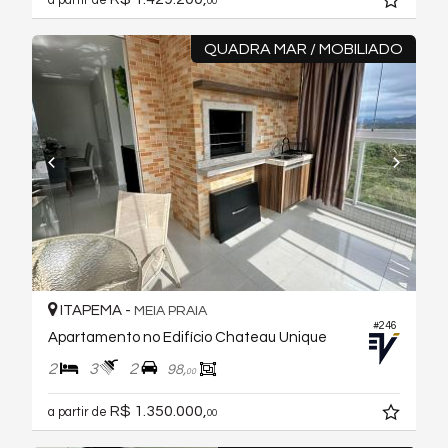
a partir de
00
QUADRA MAR / MOBILIADO
ITAPEMA -
MEIA PRAIA
#246
Apartamento no Edifício Chateau Unique
2
3
2
98,
00
R$ 1.350.000,
a partir de
00