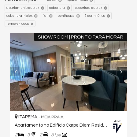
apartamento duplex
cobertura
cobertura duplex
cobertura triplex
flat
penthouse
2 dormitórios
remover todos
SHOW ROOM | PRONTO PARA MORAR
ITAPEMA -
MEIA PRAIA
#920
Apartamento no Edifício Carpe Diem Residence
2
3
2
81,
96