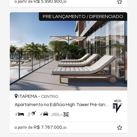
R$ 5.990.900,
a partir de
00
PRE LANÇAMENTO / DIFERENCIADO
ITAPEMA -
CENTRO
#830
Apartamento no Edifício High Tower Pré-lançamento
4
5
4
269,
00
R$ 7.767.000,
a partir de
00