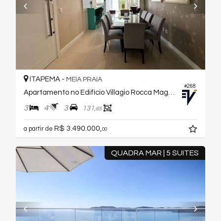
ITAPEMA -
MEIA PRAIA
#268
Apartamento no Edifício Villagio Rocca Maggiori
3
4
3
131,
65
R$ 3.490.000,
a partir de
00
QUADRA MAR | 5 SUITES