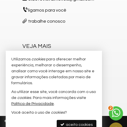
ligamos para você
trabalhe conosco
VEJA MAIS
receba nosso newsletter
Utilizamos
cookies
para oferecer melhor
experiência, melhorar o desempenho,
indicadores financeiros
analisar como você interage em nosso site e
gravar informações coletadas por meio de
cadastre seu imóvel
formulários.
imóveis favoritos
Ao utilizar esse site, você concorda com o uso
de
cookies
. Para mais informações visite
mapa de imóveis
Política de Privacidade
.
3
Você aceita o uso de
cookies
?
©
2026
CRECI/SC 5.537-F
Política de Privacidade
aceito cookies