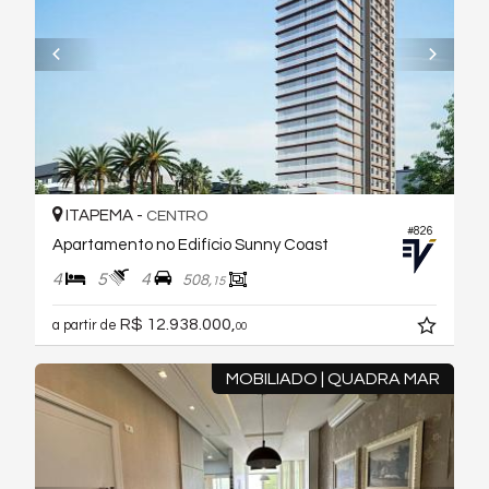
ITAPEMA -
CENTRO
#826
Apartamento no Edifício Sunny Coast
4
5
4
508,
15
R$ 12.938.000,
a partir de
00
MOBILIADO | QUADRA MAR