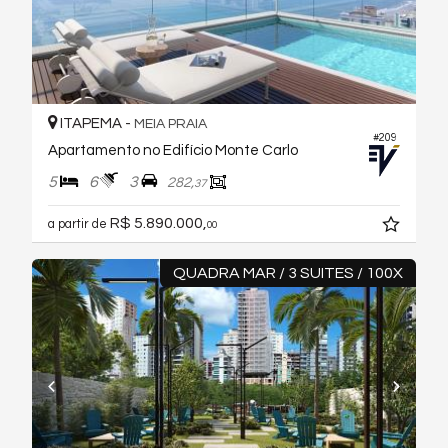
ITAPEMA -
MEIA PRAIA
#209
Apartamento no Edifício Monte Carlo
5
6
3
282,
37
R$ 5.890.000,
a partir de
00
QUADRA MAR / 3 SUITES / 100X