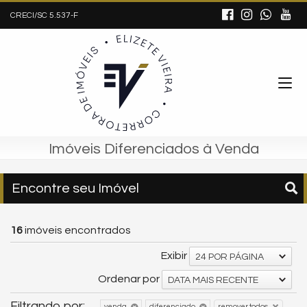
CRECI/SC 5.537-F
Imóveis Diferenciados à Venda
Encontre seu Imóvel
16
imóveis encontrados
Exibir
24 POR PÁGINA
Ordenar por
DATA MAIS RECENTE
Filtrando por:
remover todos
venda
diferenciado