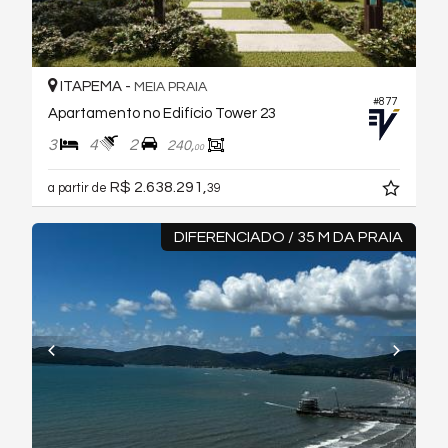
ITAPEMA -
MEIA PRAIA
#877
Apartamento no Edifício Tower 23
3
4
2
240,
00
R$ 2.638.291,
a partir de
39
DIFERENCIADO / 35 M DA PRAIA