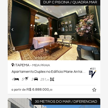
DUP C PISCINA / QUADRA MAR
ITAPEMA -
MEIA PRAIA
#931
Apartamento Duplex no Edifício Marie Antoinette
4
5
3
251,
00
R$ 6.888.000,
a partir de
00
30 METROS DO MAR / DIFERENCIAD