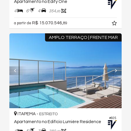
Apartamento no Edify One
4
6
4
354,
85
R$ 15.070.546,
a partir de
89
AMPLO TERRAÇO | FRENTE MAR
ITAPEMA -
ESTREITO
#605
Apartamento no Edifício Lumière Residence
4
5
3