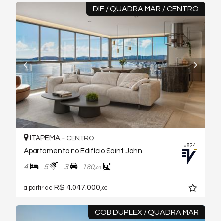
DIF / QUADRA MAR / CENTRO
ITAPEMA -
CENTRO
#824
Apartamento no Edifício Saint John
4
5
3
180,
00
R$ 4.047.000,
a partir de
00
COB DUPLEX / QUADRA MAR