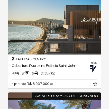
ITAPEMA -
CENTRO
#825
Cobertura Duplex no Edifício Saint John
4
5
5
312,
00
R$ 8.037.000,
a partir de
00
AV: NEREU RAMOS / DIFERENCIADO