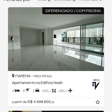
DIFERENCIADO / COM PISCINA
ITAPEMA -
MEIA PRAIA
#694
Apartamento no Edifício Noah
4
5
5
450,
280,
00
00
R$ 4.998.800,
a partir de
00