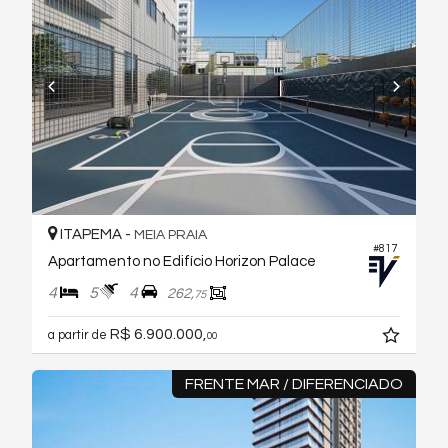
ITAPEMA -
MEIA PRAIA
#817
Apartamento no Edifício Horizon Palace
4
5
4
262,
75
R$ 6.900.000,
a partir de
00
FRENTE MAR / DIFERENCIADO