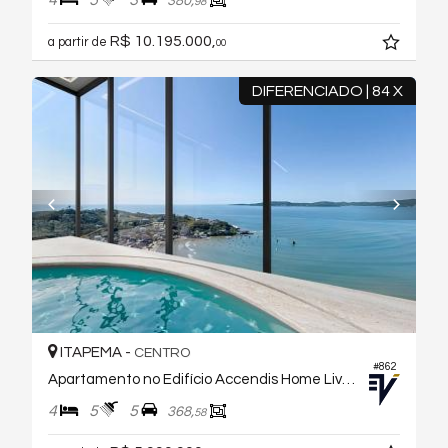
380,
98
R$ 10.195.000,
a partir de
00
DIFERENCIADO | 84 X
ITAPEMA -
CENTRO
#862
Apartamento no Edifício Accendis Home Living
4
5
5
368,
58