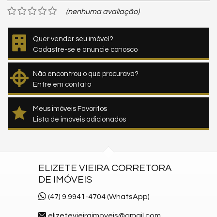
(nenhuma avaliação)
Quer vender seu imóvel?
Cadastre-se e anuncie conosco
Não encontrou o que procurava?
Entre em contato
Meus imóveis Favoritos
Lista de imóveis adicionados
ELIZETE VIEIRA CORRETORA
DE IMÓVEIS
(47) 9.9941-4704 (WhatsApp)
elizetevieiraimoveis@gmail.com