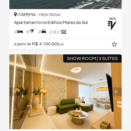
ITAPEMA -
MEIA PRAIA
#806
Apartamento no Edifício Mares do Sul
4
5
3
216,
57
R$ 4.100.000,
a partir de
00
SHOW ROOM | 3 SUÍTES