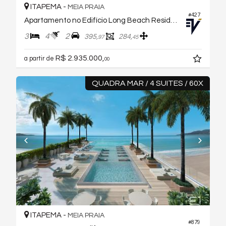
ITAPEMA -
MEIA PRAIA
#427
Apartamento no Edifício Long Beach Residence
3
4
2
395,
284,
97
45
R$ 2.935.000,
a partir de
00
QUADRA MAR / 4 SUITES / 60X
ITAPEMA -
MEIA PRAIA
#879