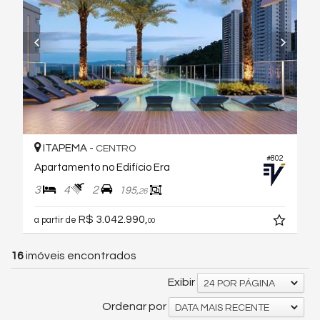
ITAPEMA -
CENTRO
#802
Apartamento no Edifício Era
3
4
2
195,
26
R$ 3.042.990,
a partir de
00
16
imóveis encontrados
Exibir
24 POR PÁGINA
Ordenar por
DATA MAIS RECENTE