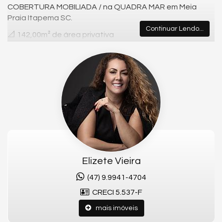
COBERTURA MOBILIADA / na QUADRA MAR em Meia
Praia Itapema SC.
Continuar Lendo...
📐 142,00m² de área privativa
🛏️ 3 Suites
🚗 3 Vagas de garagem
🏖️ Área de lazer
Fale Comigo e garanta este imóvel.
📞 Telefone: (47) 99941-4704
📧 E-mail: elizetevieiraimoveis@gmail.com
📷 Instagram:
@elizetevieira01
Elizete Vieira
📺 YouTube:
@corretoraelizetevieira
(47) 9.9941-4704
CRECI 5.537-F
*O Saldo parcelado será corrigido pelo índice mensal do
CUB.
mais imóveis