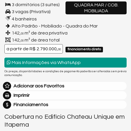
3 dormitórios (3 suítes)
QUADRA MAR / COB.
MOBILIADA
3 vagas (Privativa)
4 banheiros
Alto Padrão - Mobiliado - Quadra do Mar
142,
m² de área privativa
00
142,
m² de área total
00
a partir de
R$ 2.790.000,
financiamento direto
00
Mais Informações via WhatsApp
Os preços, disponibilidades e condições de pagamento poderão ser alterados sem prévia
comunicação.
Adicionar aos Favoritos
Imprimir
Financiamentos
Cobertura no Edifício Chateau Unique em
Itapema