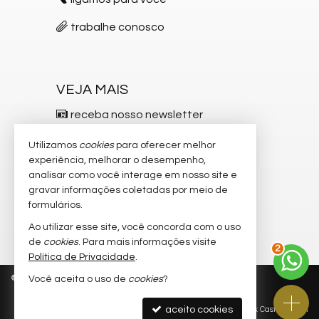
trabalhe conosco
VEJA MAIS
receba nosso newsletter
indicadores financeiros
Utilizamos
cookies
para oferecer melhor
experiência, melhorar o desempenho,
cadastre seu imóvel
analisar como você interage em nosso site e
gravar informações coletadas por meio de
imóveis favoritos
formulários.
mapa de imóveis
Ao utilizar esse site, você concorda com o uso
2
de
cookies
. Para mais informações visite
Política de Privacidade
.
©
2026
CRECI/SC 5.537-F
Política de Privacidade
Você aceita o uso de
cookies
?
aceito cookies
Site para imobiliárias
: Castel Digital