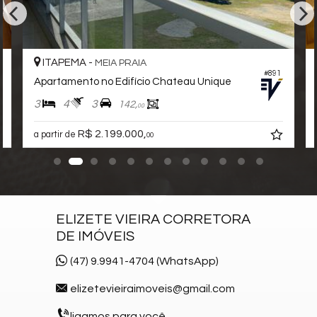
ITAPEMA -
MEIA PRAIA
#891
Apartamento no Edifício Chateau Unique
3
4
3
142,
00
R$ 2.199.000,
a partir de
00
ELIZETE VIEIRA CORRETORA
DE IMÓVEIS
(47) 9.9941-4704 (WhatsApp)
elizetevieiraimoveis@gmail.com
ligamos para você