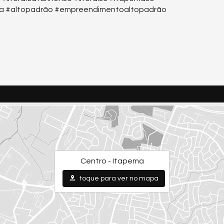
ina #altopadrão #empreendimentoaltopadrão
Centro - Itapema
toque para ver no mapa