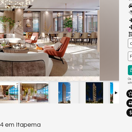
Os
al
34 em Itapema