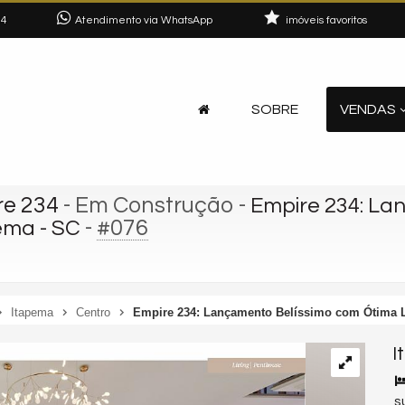
04
Atendimento via WhatsApp
imóveis favoritos
SOBRE
VENDAS
re 234
- Em Construção
-
Empire 234: La
-
#076
ema - SC
Itapema
Centro
Empire 234: Lançamento Belíssimo com Ótima L
I
s