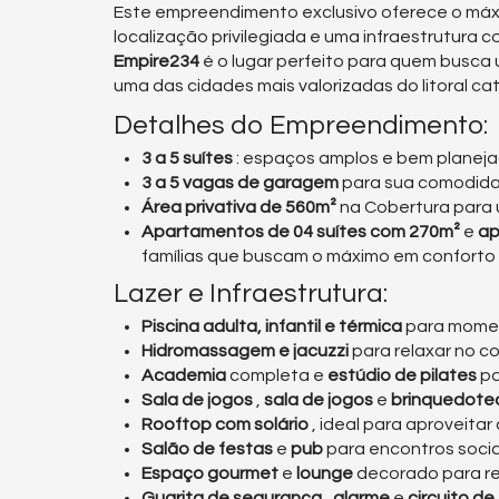
Este empreendimento exclusivo oferece o máxi
localização privilegiada e uma infraestrutura 
Empire234
é o lugar perfeito para quem busca
uma das cidades mais valorizadas do litoral ca
Detalhes do Empreendimento:
3 a 5 suítes
: espaços amplos e bem planeja
3 a 5 vagas de garagem
para sua comodida
Área privativa de 560m²
na Cobertura para u
Apartamentos de 04 suítes com 270m²
e
ap
famílias que buscam o máximo em conforto 
Lazer e Infraestrutura:
Piscina adulta, infantil e térmica
para moment
Hidromassagem e jacuzzi
para relaxar no co
Academia
completa e
estúdio de pilates
pa
Sala de jogos
,
sala de jogos
e
brinquedote
Rooftop com solário
, ideal para aproveitar
Salão de festas
e
pub
para encontros sociai
Espaço gourmet
e
lounge
decorado para re
Guarita de segurança
,
alarme
e
circuito de