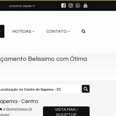
encontre rápido
NOTÍCIAS
CONTATO
nçamento Belíssimo com Ótima
ocalização no Centro de Itapema - SC
tapema
-
Centro
3 dormitórios (3
VISTA MAR /
ROOFTOP
uítes)