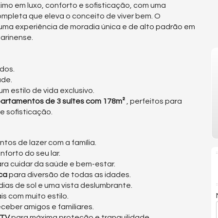
mo em luxo, conforto e sofisticação, com uma
completa que eleva o conceito de viver bem. O
 uma experiência de moradia única e de alto padrão em
tarinense.
dos.
de.
m estilo de vida exclusivo.
artamentos de 3 suítes com 178m²
, perfeitos para
e sofisticação.
os de lazer com a família.
nforto do seu lar.
ra cuidar da saúde e bem-estar.
ca
para diversão de todas as idades.
 dias de sol e uma vista deslumbrante.
s com muito estilo.
ceber amigos e familiares.
 TV
para máxima proteção e tranquilidade.