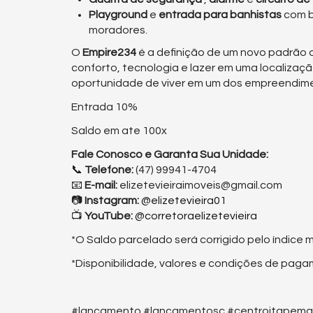
Playground
e
entrada para banhistas
com b
moradores.
O
Empire234
é a definição de um novo padrão 
conforto, tecnologia e lazer em uma localizaç
oportunidade de viver em um dos empreendime
Entrada 10%
Saldo em ate 100x
Fale Conosco e Garanta Sua Unidade:
📞
Telefone:
(47) 99941-4704
📧
E-mail:
elizetevieiraimoveis@gmail.com
📷
Instagram:
@elizetevieira01
📺
YouTube:
@corretoraelizetevieira
*O Saldo parcelado será corrigido pelo índice 
*Disponibilidade, valores e condições de paga
#lançamento #lançamentosc #centroitapema #l