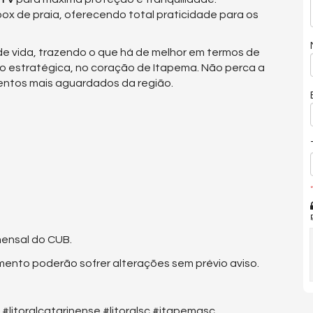
ox de praia, oferecendo total praticidade para os
de vida, trazendo o que há de melhor em termos de
ão estratégica, no coração de Itapema. Não perca a
ntos mais aguardados da região.
*
mensal do CUB.
mento poderão sofrer alterações sem prévio aviso.
itoralcatarinense #litoralsc #itapemasc