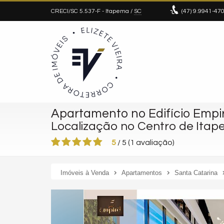
CRECI/SC 5.537-F
- Itapema /
SC
(47)
9.9941-47
Apartamento no Edifício Empi
Localização no Centro de Itap
5
/
5
(
1
avaliação)
Imóveis à Venda
Apartamentos
Santa Catarina