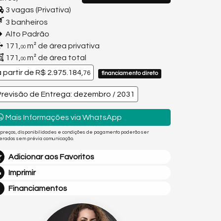
3 vagas (Privativa)
3 banheiros
Alto Padrão
171,
m² de área privativa
00
171,
m² de área total
00
a partir de
R$ 2.975.184,
76
financiamento direto
Previsão de Entrega: dezembro / 2031
Mais Informações via WhatsApp
 preços, disponibilidades e condições de pagamento poderão ser
terados sem prévia comunicação.
Adicionar aos Favoritos
Imprimir
Financiamentos