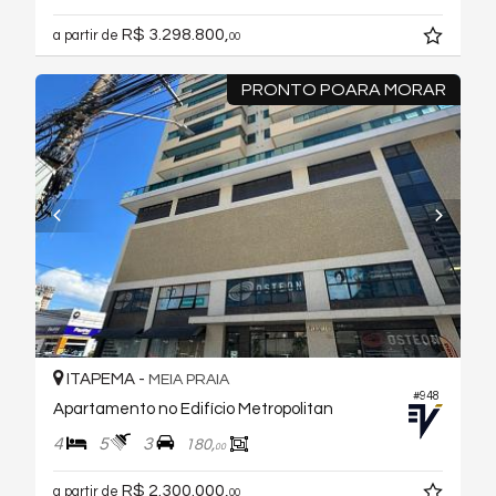
R$ 3.298.800,
a partir de
00
PRONTO POARA MORAR
ITAPEMA -
MEIA PRAIA
#948
Apartamento no Edifício Metropolitan
4
5
3
180,
00
R$ 2.300.000,
a partir de
00