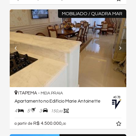
MOBILIADO / QUADRA MAR
ITAPEMA -
MEIA PRAIA
#978
Apartamento no Edifício Marie Antoinette
4
5
3
150,
60
R$ 4.500.000,
a partir de
00