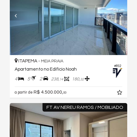
ITAPEMA -
MEIA PRAIA
#892
Apartamento no Edifício Noah
4
5
2
238,
180,
14
32
R$ 4.500.000,
a partir de
00
FT AV NEREU RAMOS / MOBILIADO