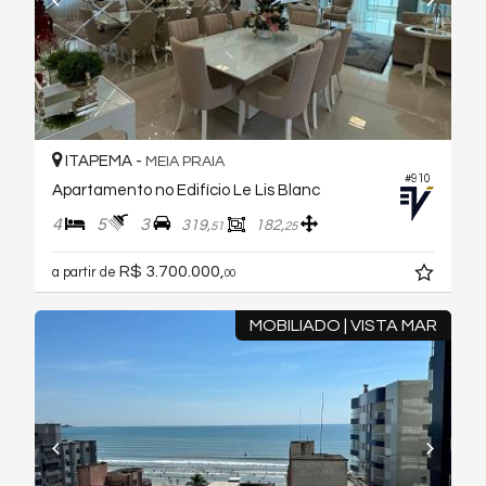
ITAPEMA -
MEIA PRAIA
#910
Apartamento no Edifício Le Lis Blanc
4
5
3
319,
182,
51
25
R$ 3.700.000,
a partir de
00
MOBILIADO | VISTA MAR