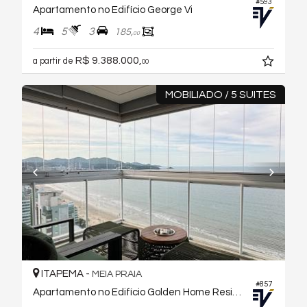
#593
Apartamento no Edifício George Vi
4
5
3
185,
00
R$ 9.388.000,
a partir de
00
MOBILIADO / 5 SUITES
ITAPEMA -
MEIA PRAIA
#857
Apartamento no Edifício Golden Home Residence