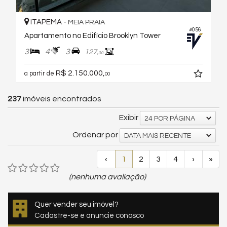
ITAPEMA -
MEIA PRAIA
#056
Apartamento no Edifício Brooklyn Tower
3
4
3
127,
00
R$ 2.150.000,
a partir de
00
237
imóveis encontrados
Exibir
24 POR PÁGINA
Ordenar por
DATA MAIS RECENTE
‹
1
2
3
4
›
»
(nenhuma avaliação)
Quer vender seu imóvel?
Cadastre-se e anuncie conosco