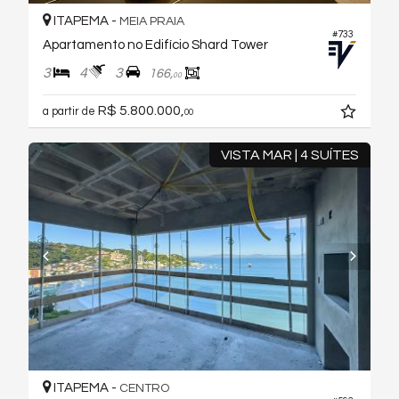
ITAPEMA -
MEIA PRAIA
#733
Apartamento no Edifício Shard Tower
3
4
3
166,
00
R$ 5.800.000,
a partir de
00
VISTA MAR | 4 SUÍTES
ITAPEMA -
CENTRO