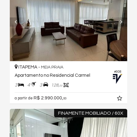
ITAPEMA -
MEIA PRAIA
#908
Apartamento no Residencial Carmel
3
4
3
128,
00
R$ 2.990.000,
a partir de
00
FINAMENTE MOBILIADO / 60X