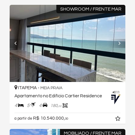
SHOWROOM / FRENTE MAR
ITAPEMA -
MEIA PRAIA
#011
Apartamento no Edifício Cartier Residence
4
5
4
180,
00
R$ 10.540.000,
a partir de
00
MOBILIADO / FRENTE MAR