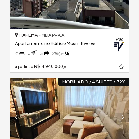
ITAPEMA -
MEIA PRAIA
#180
Apartamento no Edifício Mount Everest
4
5
2
268,
00
R$ 4.940.000,
a partir de
00
MOBILIADO / 4 SUITES / 72X