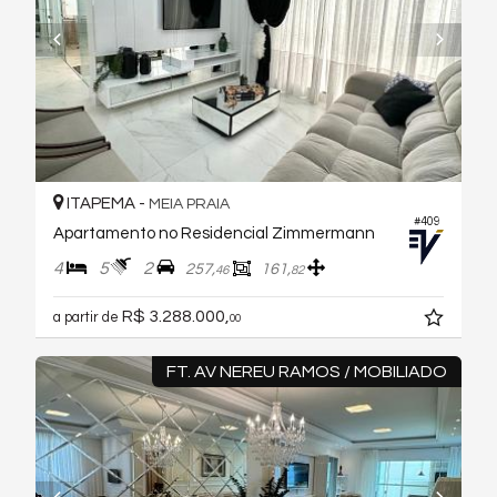
ITAPEMA -
MEIA PRAIA
#409
Apartamento no Residencial Zimmermann
4
5
2
257,
161,
46
82
R$ 3.288.000,
a partir de
00
FT. AV NEREU RAMOS / MOBILIADO