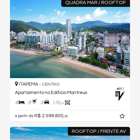
QUADRA MAR / ROOFTOP
ITAPEMA -
CENTRO
#691
Apartamento no Edifício Montreux
4
5
3
172,
00
R$ 2.598.800,
a partir de
00
ROOFTOP / FRENTE AV