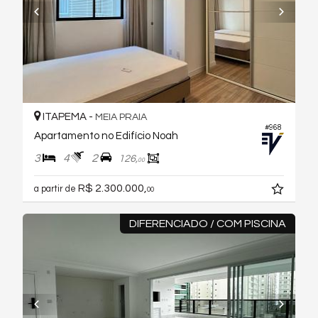
ITAPEMA -
MEIA PRAIA
#968
Apartamento no Edifício Noah
3
4
2
126,
00
R$ 2.300.000,
a partir de
00
DIFERENCIADO / COM PISCINA