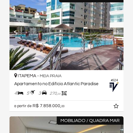
ITAPEMA -
MEIA PRAIA
#924
Apartamento no Edifício Atlantic Paradise
4
5
3
270,
00
R$ 7.858.000,
a partir de
00
MOBILIADO / QUADRA MAR