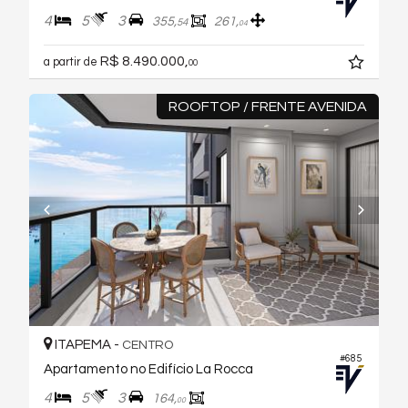
4
5
3
355,
261,
54
04
R$ 8.490.000,
a partir de
00
ROOFTOP / FRENTE AVENIDA
ITAPEMA -
CENTRO
#685
Apartamento no Edifício La Rocca
4
5
3
164,
00