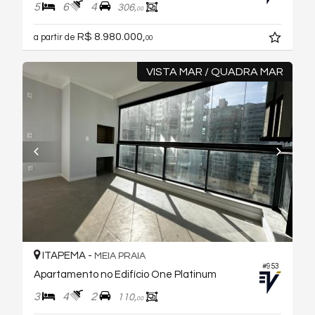
5
6
4
306,
00
R$ 8.980.000,
a partir de
00
VISTA MAR / QUADRA MAR
ITAPEMA -
MEIA PRAIA
#953
Apartamento no Edifício One Platinum
3
4
2
110,
00