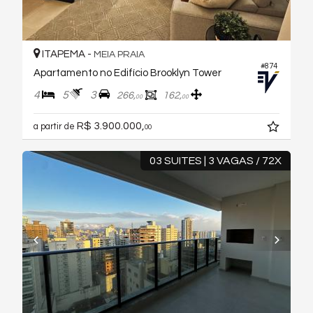
ITAPEMA -
MEIA PRAIA
#874
Apartamento no Edifício Brooklyn Tower
4
5
3
266,
162,
00
00
R$ 3.900.000,
a partir de
00
03 SUITES | 3 VAGAS / 72X