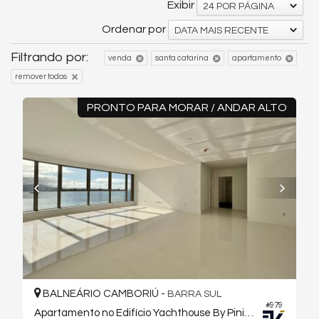
Exibir
24 POR PÁGINA
Ordenar por
DATA MAIS RECENTE
Filtrando por:
venda
santa catarina
apartamento
remover todos
PRONTO PARA MORAR / ANDAR ALTO
BALNEÁRIO CAMBORIÚ -
BARRA SUL
#979
Apartamento no Edifício Yachthouse By Pininfarina