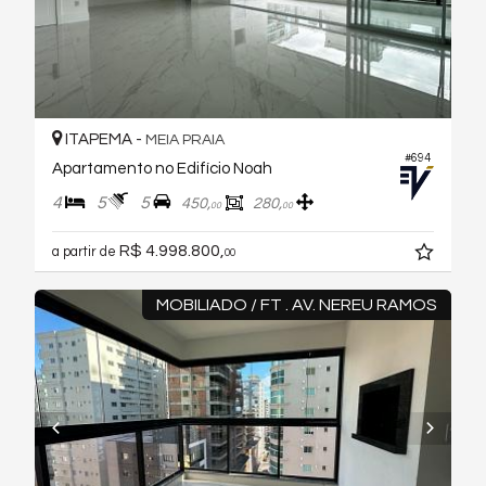
ITAPEMA -
MEIA PRAIA
#694
Apartamento no Edifício Noah
4
5
5
450,
280,
00
00
R$ 4.998.800,
a partir de
00
MOBILIADO / FT . AV. NEREU RAMOS