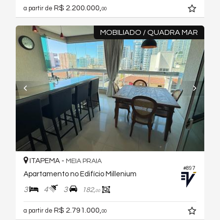
R$ 2.200.000,
a partir de
00
MOBILIADO / QUADRA MAR
ITAPEMA -
MEIA PRAIA
#897
Apartamento no Edifício Millenium
3
4
3
182,
00
R$ 2.791.000,
a partir de
00