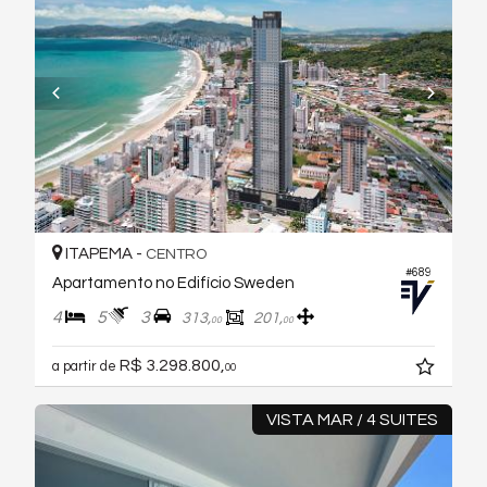
ITAPEMA -
CENTRO
#689
Apartamento no Edifício Sweden
4
5
3
313,
201,
00
00
R$ 3.298.800,
a partir de
00
VISTA MAR / 4 SUITES