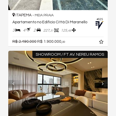
ITAPEMA -
MEIA PRAIA
#925
Apartamento no Edifício Cittá Di Maranello
3
4
2
227,
125,
31
48
R$ 2.490.000
R$ 1.900.000,
00
SHOWROOM / FT AV. NEREU RAMOS