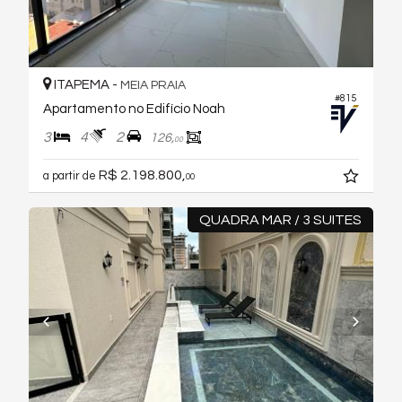
ITAPEMA -
MEIA PRAIA
#815
Apartamento no Edifício Noah
3
4
2
126,
00
R$ 2.198.800,
a partir de
00
QUADRA MAR / 3 SUITES