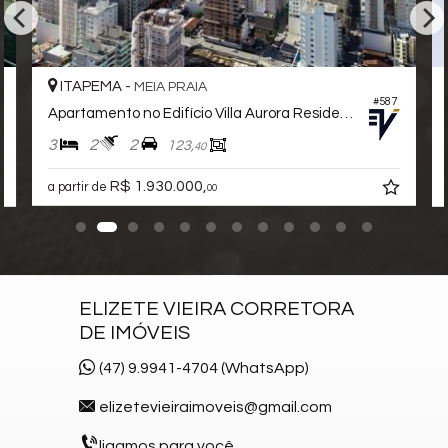
Câmeras de Segurança
Gás Central
Elevador
Deck Molhado
ITAPEMA -
MEIA PRAIA
Solarium
#587
Apartamento no Edifício Villa Aurora Residence
Espaço Zen
Box de Praia
3
2
2
123,
40
Hall Decorado e Mobiliado
Estar Social
R$ 1.930.000,
a partir de
00
Acessibilidade para PNE
Hidromassagem
ELIZETE VIEIRA CORRETORA
DE IMÓVEIS
(47) 9.9941-4704 (WhatsApp)
elizetevieiraimoveis@gmail.com
ligamos para você