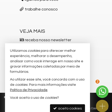
trabalhe conosco
VEJA MAIS
receba nosso newsletter
indicadores financeiros
Utilizamos
cookies
para oferecer melhor
experiência, melhorar o desempenho,
cadastre seu imóvel
analisar como você interage em nosso site e
gravar informações coletadas por meio de
imóveis favoritos
formulários.
mapa de imóveis
Ao utilizar esse site, você concorda com o uso
de
cookies
. Para mais informações visite
2
Política de Privacidade
.
©
2026
CRECI/SC 5.537-F
Política de Privacidade
Você aceita o uso de
cookies
?
aceito cookies
Site para imobiliárias
: Castel Digital