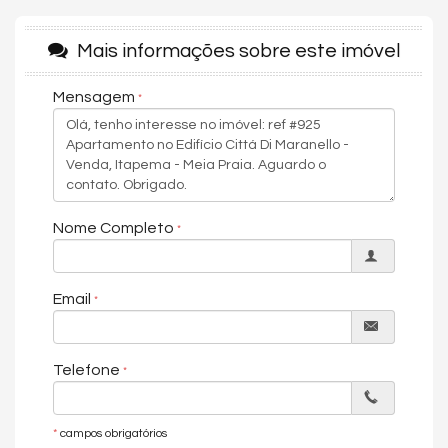
- Área total aproximada: 227,31m²
- Living
Mais informações sobre este imóvel
- Cozinha
- Área de serviço
Mensagem
ÁREA DE LAZER:
Mobiliada, decorada e equipada.
- Piscinas adulto e infantil
Nome Completo
- Salão de festas
- Sala de jogos
- Academia
Email
- Playground
Telefone
📞 Telefone: (47) 99941-4704
📧 E-mail: elizetevieiraimoveis@gmail.com
*
campos obrigatórios