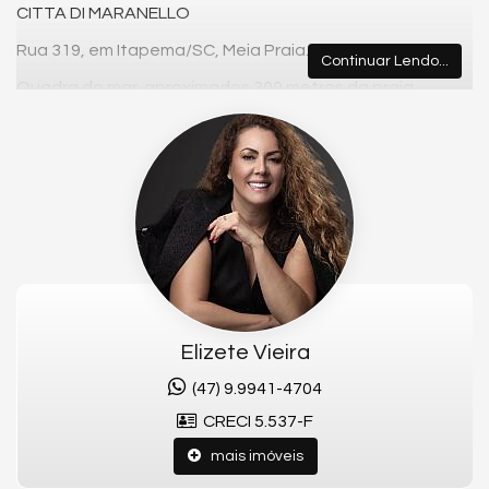
CITTA DI MARANELLO
Rua 319, em Itapema/SC, Meia Praia.
Continuar Lendo...
Quadra do mar, aproximados 300 metros da praia.
APARTAMENTO:
- Quadra do mar
- Pronto para morar
- Novo, sem móveis
- Nunca habitado
- 3 suítes
- Sacada c/ churrasqueira
Elizete Vieira
- 2 vagas de garagem
(47) 9.9941-4704
- Lavabo
CRECI 5.537-F
mais imóveis
- Área privativa aproximada: 125,48m²