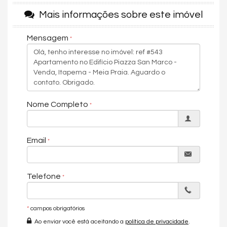
📧 E-mail:
elizetevieiraimoveis@gmail.com
Mais informações sobre este imóvel
📷 Instagram:
@elizetevieira01
Mensagem
📺 YouTube:
@corretoraelizetevieira
*O Saldo parcelado será corrigido pelo índice mensal do
CUB.
*Disponibilidade, valores e condições de pagamento
poderão sofrer alterações sem prévio aviso.
Nome Completo
#prontoparamorar #meiapraiaitapema
Email
#litoralcatarinense #litoralSC #itapemaSC
#santacatarina #apartamentoitapema
#apartamentoprontoparamorar #vistamar #andaralto
Telefone
*
campos obrigatórios
Ao enviar você está aceitando a
política de privacidade
.