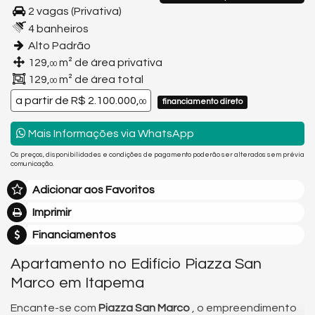
2 vagas (Privativa)
4 banheiros
Alto Padrão
129,
m² de área privativa
00
129,
m² de área total
00
a partir de
R$ 2.100.000,
financiamento direto
00
Mais Informações via WhatsApp
Os preços, disponibilidades e condições de pagamento poderão ser alterados sem prévia
comunicação.
Adicionar aos Favoritos
Imprimir
Financiamentos
Apartamento no Edifício Piazza San
Marco em Itapema
Encante-se com
Piazza San Marco
, o empreendimento