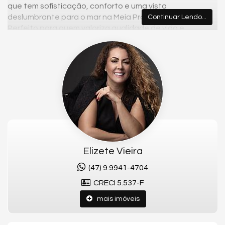
que tem sofisticação, conforto e uma vista
deslumbrante para o mar na Meia Praia, Itapema.
Continuar Lendo...
Perfeito para quem valoriza qualidade de vida e
exclusividade, este imóvel de alto padrão é o refúgio
ideal para sua família ou um excelente investimento no
litoral catarinense.
Características do Piazza San Marco:
.
Espaço Generoso:
129m² de área privativa com 3
suítes e 2 vagas de garagem.
Acabamentos Premium:
Gesso, porcelanato, espera
para split e churrasqueira na sacada.
Lazer Completo:
Piscinas adulta e infantil, academia,
Elizete Vieira
sala de jogos, playground, bar, brinquedoteca e
espaço gourmet.Essa é a oportunidade perfeita
(47) 9.9941-4704
para viver com luxo e conforto, aproveitando o
CRECI 5.537-F
melhor que Itapema tem a oferecer.
mais imóveis
Fale Conosco e Garanta Sua Unidade:
📞 Telefone:
(47) 99941-4704