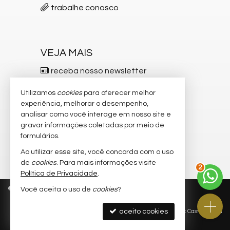
trabalhe conosco
VEJA MAIS
receba nosso newsletter
indicadores financeiros
Utilizamos
cookies
para oferecer melhor
experiência, melhorar o desempenho,
cadastre seu imóvel
analisar como você interage em nosso site e
gravar informações coletadas por meio de
imóveis favoritos
formulários.
mapa de imóveis
Ao utilizar esse site, você concorda com o uso
2
de
cookies
. Para mais informações visite
Política de Privacidade
.
©
2026
CRECI/SC 5.537-F
Política de Privacidade
Você aceita o uso de
cookies
?
aceito cookies
Site para imobiliárias
: Castel Digital