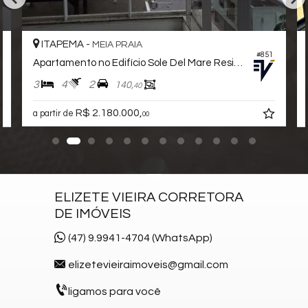
ITAPEMA -
MEIA PRAIA
#851
Apartamento no Edifício Sole Del Mare Residenziale
3
4
2
140,
40
R$ 2.180.000,
a partir de
00
ELIZETE VIEIRA CORRETORA
DE IMÓVEIS
(47) 9.9941-4704 (WhatsApp)
elizetevieiraimoveis@gmail.com
ligamos para você