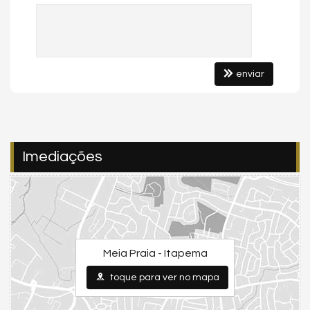
Mini quadra de futebol
Deck
enviar
📞 Telefone: (47) 99941-4704
📧 E-mail: elizetevieiraimoveis@gmail.com
📷 Instagram:
@elizetevieira01
📺 YouTube:
@corretoraelizetevieira
Imediações
*Disponibilidade, valores e condições de pagamento
poderão sofrer alterações sem prévio aviso.
Meia Praia - Itapema
toque para ver no mapa