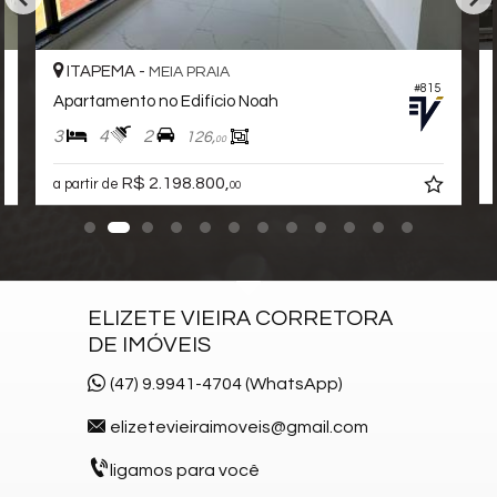
ITAPEMA -
MEIA PRAIA
#815
Apartamento no Edifício Noah
3
4
2
126,
00
R$ 2.198.800,
a partir de
00
ELIZETE VIEIRA CORRETORA
DE IMÓVEIS
(47) 9.9941-4704 (WhatsApp)
elizetevieiraimoveis@gmail.com
ligamos para você