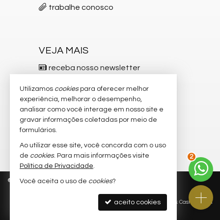
trabalhe conosco
VEJA MAIS
receba nosso newsletter
indicadores financeiros
Utilizamos
cookies
para oferecer melhor
experiência, melhorar o desempenho,
cadastre seu imóvel
analisar como você interage em nosso site e
gravar informações coletadas por meio de
imóveis favoritos
formulários.
mapa de imóveis
Ao utilizar esse site, você concorda com o uso
2
de
cookies
. Para mais informações visite
Política de Privacidade
.
©
2026
CRECI/SC 5.537-F
Política de Privacidade
Você aceita o uso de
cookies
?
aceito cookies
Site para imobiliárias
: Castel Digital