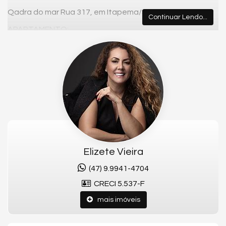
Qadra do mar Rua 317, em Itapema/SC, Meia Praia.
Continuar Lendo...
APARTAMENTO:
- Andar alto
- 3 suítes
- 2 vagas de garagem
- Lavabo
- Área privativa aproximada: 110,00m²
- Living
- Cozinha
Elizete Vieira
- Área de serviço
(47) 9.9941-4704
ÁREA DE LAZER:
CRECI 5.537-F
Mobiliada, decorada e equipada
mais imóveis
Piscina adulta
Piscina infantil