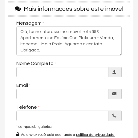
Mais informações sobre este imóvel
Academia
Sala de jogos
Mensagem
Playground
Sauna
Salão de festas
Hall de entrada decorado e mobiliado
Nome Completo
Medidores de água, luz e gás individuais
Sala de games
Email
Brinquedoteca
Elevador
Telefone
Espaço gourmet
Piscina
*
campos obrigatórios
Terraço
Ao enviar você está aceitando a
política de privacidade
.