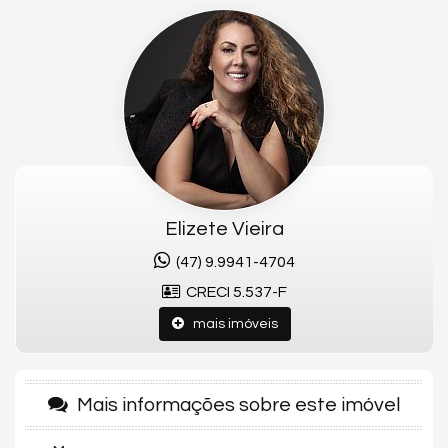
APARTAMENTO:
- Pronto para morar
- Finamente Mobiliado - Vista mar
- 4 suítes, sendo 1 máster c/ hidromassagem e closet
- Sacada c/ churrasqueira
- 2 vagas de garagem
- Lavabo
Elizete Vieira
- Área privativa aproximada: 268,27m²
(47) 9.9941-4704
- Área total aproximada: 352,00m²
CRECI 5.537-F
- Living
mais imóveis
- Cozinha
- Área de serviço
Mais informações sobre este imóvel
ÁREA DE LAZER:
Mobiliada, decorada e equipada.