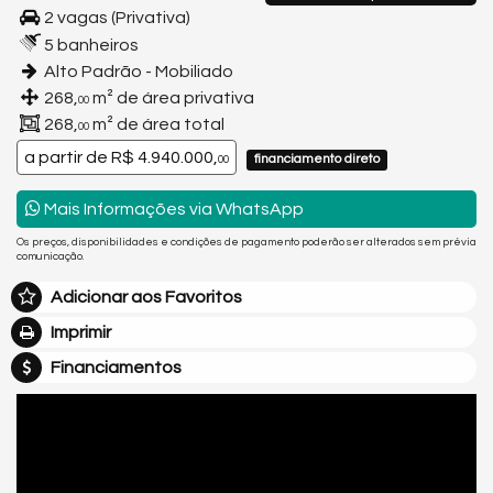
2 vagas (Privativa)
5 banheiros
Alto Padrão - Mobiliado
268,
m² de área privativa
00
268,
m² de área total
00
a partir de
R$ 4.940.000,
financiamento direto
00
Mais Informações via WhatsApp
Os preços, disponibilidades e condições de pagamento poderão ser alterados sem prévia
comunicação.
Adicionar aos Favoritos
Imprimir
Financiamentos