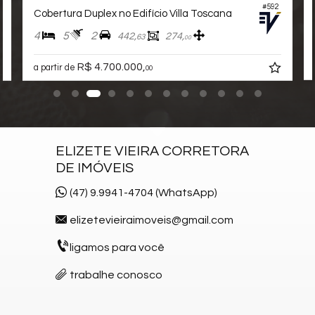
#592
Sala para 3 Ambientes
Cobertura Duplex no Edifício Villa Toscana
Suíte Master
4
5
2
442,
274,
63
00
Suíte Standard
Características do Empreendimento
R$ 4.700.000,
a partir de
00
Sauna
Gerador
Sala de Jogos
Salão de Festas
Cinema
ELIZETE VIEIRA CORRETORA
Piscina
DE IMÓVEIS
Spa
Espaço Gourmet
(47) 9.9941-4704 (WhatsApp)
Espaço Fitness
Medidores Individuais
elizetevieiraimoveis@gmail.com
Captação de Água
ligamos para você
Portão Eletrônico
Playground
trabalhe conosco
Brinquedoteca
Piscina Infantil
Bicicletário