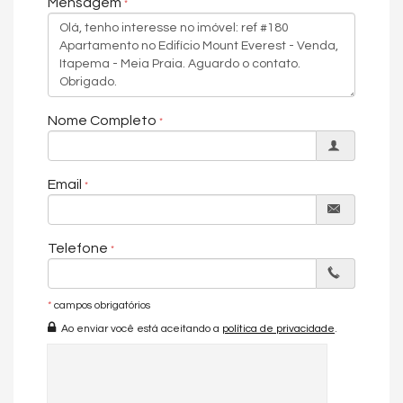
Mensagem
- Piscinas adulto e infantil
- Brinquedoteca
- Sala de jogos
- Salão de festas
Nome Completo
- Espaço gourmet
- Academia
Email
- Cinema
- Sauna
Telefone
- Spa
CONSULTE
*
campos obrigatórios
Ao enviar você está aceitando a
política de privacidade
.
📞 Telefone: (47) 99941-4704
📧 E-mail: elizetevieiraimoveis@gmail.com