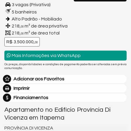
3 vagas (Privativa)
5 banheiros
Alto Padrão - Mobiliado
218,
m² de área privativa
00
218,
m² de área total
00
R$ 3.500.000,
00
Mais Informações via WhatsApp
Os preços, disponibilidades e condições de pagamento poderão ser alterados sem prévia
comunicação.
Adicionar aos Favoritos
Imprimir
Financiamentos
Apartamento no Edifício Província Di
Vicenza em Itapema
PROVÍNCIA DI VICENZA