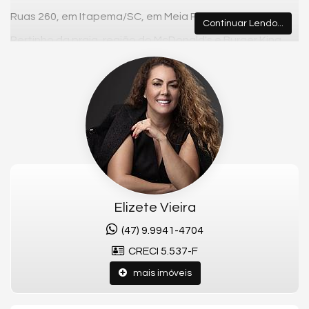
Ruas 260, em Itapema/SC, em Meia Praia.
Continuar Lendo...
Pertinho da praia, região do McDonald's e Burger King.
APARTAMENTO:
- Mobiliado, decorado e equipado
- Vista mar
- Pertinho da praia
- Pronto para morar
- 4 suítes
- Sacada c/ churrasqueira
Elizete Vieira
- 3 vagas de garagem
(47) 9.9941-4704
- Lavabo
CRECI 5.537-F
- Área privativa aproximada: 190,00m²
mais imóveis
- Área total aproximada: 228,00m²