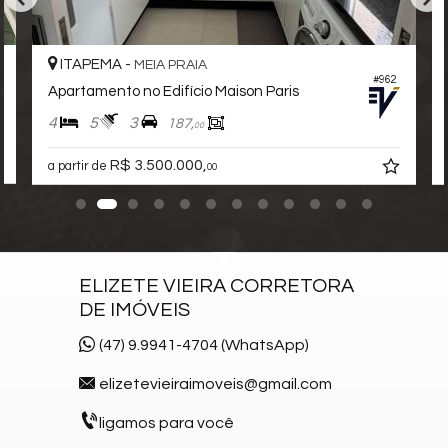
ITAPEMA -
MEIA PRAIA
#962
Apartamento no Edifício Maison Paris
4
5
3
187,
00
R$ 3.500.000,
a partir de
00
ELIZETE VIEIRA CORRETORA
DE IMÓVEIS
(47) 9.9941-4704 (WhatsApp)
elizetevieiraimoveis@gmail.com
ligamos para você