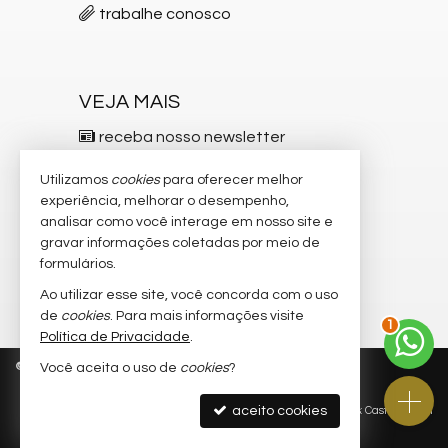
trabalhe conosco
VEJA MAIS
receba nosso newsletter
indicadores financeiros
Utilizamos
cookies
para oferecer melhor
experiência, melhorar o desempenho,
cadastre seu imóvel
analisar como você interage em nosso site e
gravar informações coletadas por meio de
imóveis favoritos
formulários.
mapa de imóveis
Ao utilizar esse site, você concorda com o uso
2
de
cookies
. Para mais informações visite
Política de Privacidade
.
©
2026
CRECI/SC 5.537-F
Política de Privacidade
Você aceita o uso de
cookies
?
aceito cookies
Site para imobiliárias
: Castel Digital