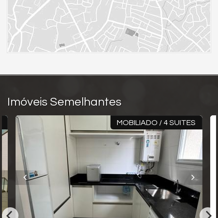
Imóveis Semelhantes
X
MOBILIADO / 4 SUITES