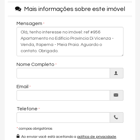
- Living
Mais informações sobre este imóvel
- Área de serviço
- Cozinha
Mensagem
ÁREA DE LAZER:
Mobiliada, decorada e equipada.
- Piscinas adulto e infantil
- Sala de jogos infantil
Nome Completo
- Salão de festas
- Deck molhado
Email
- Sala de jogos
- Lounge descoberto
Telefone
- Praça de convivência
- Brinquedoteca
*
campos obrigatórios
- Academia
Ao enviar você está aceitando a
política de privacidade
.