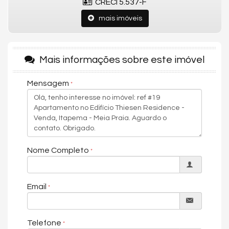
CRECI 5.537-F
- Living
mais imóveis
- Cozinha
- Área de serviço
Mais informações sobre este imóvel
ÁREA DE LAZER:
Entregue mobiliada, decorada e equipada.
Mensagem
- Piscina adulto aquecida
- Piscina infantil
- Academia
- Salão de festas
Nome Completo
- Playground
- Espaço gourmet
Email
- Quadra poliesportiva
- Espaço fitness
Telefone