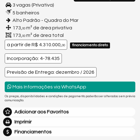
3 vagas (Privativa)
5 banheiros
Alto Padrão - Quadra do Mar
173,
m² de área privativa
00
173,
m² de área total
00
a partir de
R$ 4.310.000,
financiamento direto
00
Incorporação: 4-78.435
Previsão de Entrega: dezembro / 2026
Mais Informações via WhatsApp
Os preços, disponibilidades e condições de pagamento poderão ser alterados sem prévia
comunicação.
Adicionar aos Favoritos
Imprimir
Financiamentos