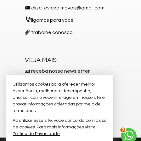
Entrada para Banhistas
elizetevieiraimoveis@gmail.com
Box de Praia
Hall Decorado e Mobiliado
ligamos para você
Infra para Veículos Elétricos
Estar Social
trabalhe conosco
Acessibilidade para PNE
VEJA MAIS
receba nosso newsletter
indicadores financeiros
Utilizamos
cookies
para oferecer melhor
experiência, melhorar o desempenho,
cadastre seu imóvel
analisar como você interage em nosso site e
gravar informações coletadas por meio de
imóveis favoritos
formulários.
mapa de imóveis
Ao utilizar esse site, você concorda com o uso
de
cookies
. Para mais informações visite
2
Política de Privacidade
.