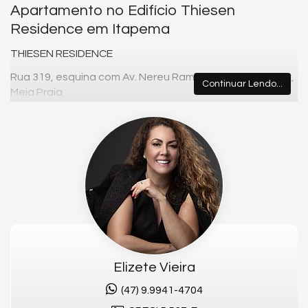
Apartamento no Edifício Thiesen
Residence em Itapema
THIESEN RESIDENCE
Rua 319, esquina com Av. Nereu Ramos, em Itapema/SC,
Continuar Lendo...
Meia Praia.
Ótima localização!
APARTAMENTO:
- Em construção
- 4 suítes, sendo 1 suíte máster
- 3 vagas de garagem
- Sacada c/ churrasqueira
- Lavabo
Elizete Vieira
- Área privativa aproximada: 173,00m²
(47) 9.9941-4704
- Previsão de entrega: dezembro/2026