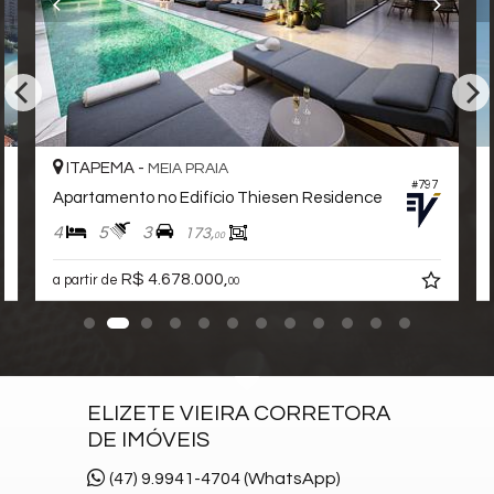
Sala de Jogos
Salão de Festas
Piscina
Quadra Esportiva
Spa
Espaço Gourmet
Espaço Fitness
ITAPEMA -
MEIA PRAIA
#797
Medidores Individuais
Apartamento no Edifício Thiesen Residence
Captação de Água
4
5
3
173,
00
Portão Eletrônico
Playground
R$ 4.678.000,
a partir de
00
Brinquedoteca
Automação Predial
Piscina Infantil
Bicicletário
Câmeras de Segurança
Gás Central
ELIZETE VIEIRA CORRETORA
Elevador
DE IMÓVEIS
Deck Molhado
(47) 9.9941-4704 (WhatsApp)
Espaço Zen