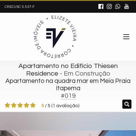
CRECI/SC 5.537-F
Apartamento no Edifício Thiesen
Residence
- Em Construção
Apartamento na quadra mar em Meia Praia
Itapema
#019
5
/
5
(
1
avaliação)