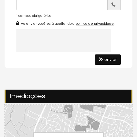
- Praça de fogo
- Sala de massagem
*
campos obrigatórios
- Terraços ao ar livre
Ao enviar você está aceitando a
política de privacidade
.
- SPA
CONSULTE - NOS
📞 Telefone: (47) 99941-4704
enviar
📧 E-mail: elizetevieiraimoveis@gmail.com
📷 Instagram:
@elizetevieira01
📺 YouTube:
@corretoraelizetevieira
*Disponibilidade, valores e condições de pagamento
Imediações
poderão sofrer alterações sem prévio aviso.
Características do Imóvel
Aquecimento de Água
Churrasqueira
Internet / WiFi