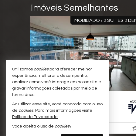
Imóveis Semelhantes
MOBILIADO / 2 SUITES 2 DEMI
Utilizamos
cookies
para oferecer melhor
experiência, melhorar o desempenho,
analisar como você interage em nosso site e
gravar informações coletadas por meio de
formulários.
ITAPEMA -
I
MEIA PRAIA
#923
Ao utilizar esse site, você concorda com o uso
Apartamento no Edifício Villarrica
Apa
de
cookies
. Para mais informações visite
4
4
3
4
198,
136,
15
00
Política de Privacidade
.
Você aceita o uso de
cookies
?
R$ 1.990.000,
a pa
a partir de
00