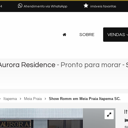
04
Atendimento via WhatsApp
imóveis favoritos
SOBRE
VENDAS
 Aurora Residence
- Pronto para morar
-
Itapema
Meia Praia
Show Romm em Meia Praia Itapema SC.
I
s