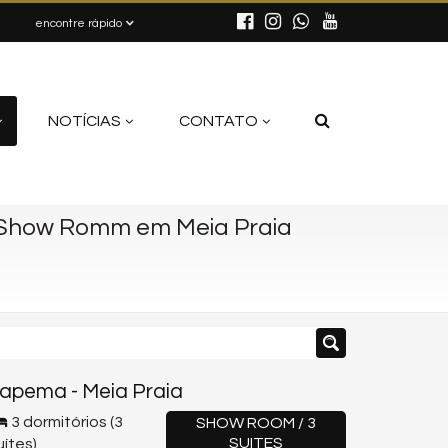
encontre rápido
NOTÍCIAS
CONTATO
Show Romm em Meia Praia
tapema
-
Meia Praia
3 dormitórios (3
SHOW ROOM / 3
SUITES
uítes)