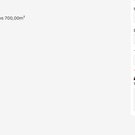
os 700,00m²
*