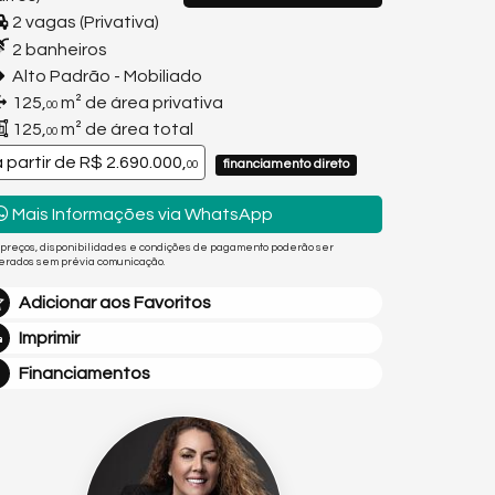
2 vagas (Privativa)
2 banheiros
Alto Padrão - Mobiliado
125,
m² de área privativa
00
125,
m² de área total
00
a partir de
R$ 2.690.000,
financiamento direto
00
Mais Informações via WhatsApp
 preços, disponibilidades e condições de pagamento poderão ser
terados sem prévia comunicação.
Adicionar aos Favoritos
Imprimir
Financiamentos