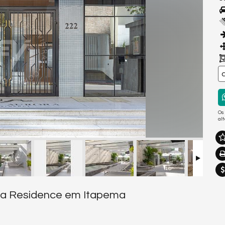
Os
al
ora Residence em Itapema