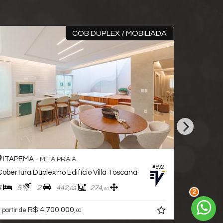
COB DUPLEX / MOBILIADA
FT A
-
ITAPEMA -
MEIA PRAIA
MEIA PRA
#592
plex no Edifício Villa Toscana
PentHouse no Edifício
2
5
6
4
442,
274,
374
63
00
2
R$ 12.595.0
4.700.000,
a partir de
00