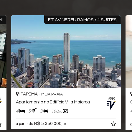
FT AV NEREU RAMOS / 4 SUITES
TAPEMA -
ITAPEMA 
MEIA PRAIA
#590
rtamento no Edifício Villa Maiorca
Cobertura Du
5
3
4
5
190,
00
R$ 5.350.000,
R$ 
rtir de
00
a partir de