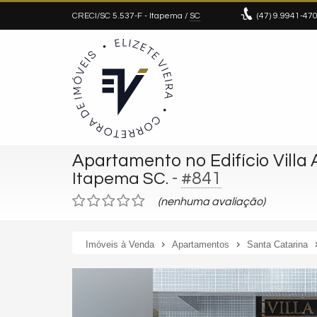
CRECI/SC 5.537-F
- Itapema /
SC
(47)
9.9941-47
Apartamento no Edifício Villa
-
#841
Itapema SC.
(nenhuma avaliação)
Imóveis à Venda
Apartamentos
Santa Catarina