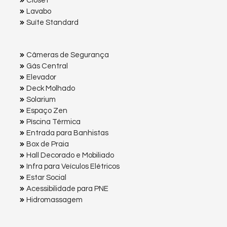
Closet
Lavabo
Suíte Standard
Câmeras de Segurança
Gás Central
Elevador
Deck Molhado
Solarium
Espaço Zen
Pìscina Térmica
Entrada para Banhistas
Box de Praia
Hall Decorado e Mobiliado
Infra para Veículos Elétricos
Estar Social
Acessibilidade para PNE
Hidromassagem