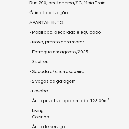
Rua 290, em Itapema/SC, Meia Praia.
Ótima localização.
APARTAMENTO:
- Mobiliado, decorado e equipado
- Novo, pronto para morar
- Entregue em agosto/2025
- 3 suítes
- Sacada c/ churrasqueira
- 2 vagas de garagem
- Lavabo
- Área privativa aproximada: 123,00m²
- Living
- Cozinha
- Área de serviço