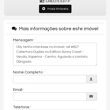
CRECI 5.537-F
- Lavabo
mais imóveis
- Área privativa aproximada: 229m²
- Previsão de entrega: fevereiro/2027
Mais informações sobre este imóvel
- Living
- Cozinha
Mensagem
- Área de serviço
- CONFIGURAÇÃO DOS APARTAMENTOS:
Nome Completo
- Apartamentos Tipo:
4 suítes, 3 vagas de garagem, área privativa aproximada
de 229,00m².
Email
- Penthouse Exclusive - 29º andar:
5 suítes, 5 vagas de garagem, área privativa aproximada
Telefone
de 372,00m².