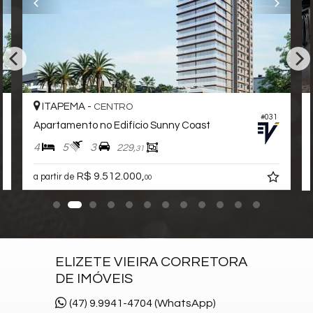
direito duplo dividida em 2 pavimentos. Entregue
mobiliada, decorada, equipada, climatizada e
sonorizada.
LAZER TÉRREO:
Área externa:
ITAPEMA -
CENTRO
- Sunset boulevard c/ 767,05m²:
#031
Apartamento no Edifício Sunny Coast
- Piscina adulto c/ raia de 23 metros
4
5
3
229,
31
- Piscina infantil
R$ 9.512.000,
a partir de
00
- Prainha
- Spa
- Deck piscina
- Longe garden
ELIZETE VIEIRA CORRETORA
DE IMÓVEIS
Área interna:
(47) 9.9941-4704 (WhatsApp)
- Lobby e bar