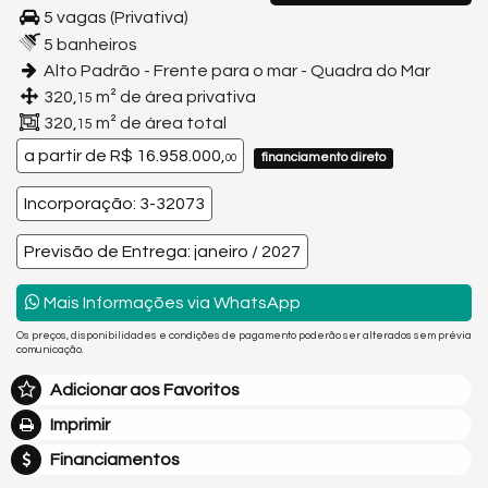
5 vagas (Privativa)
5 banheiros
Alto Padrão - Frente para o mar - Quadra do Mar
320,
m² de área privativa
15
320,
m² de área total
15
a partir de
R$ 16.958.000,
financiamento direto
00
Incorporação: 3-32073
Previsão de Entrega: janeiro / 2027
Mais Informações via WhatsApp
Os preços, disponibilidades e condições de pagamento poderão ser alterados sem prévia
comunicação.
Adicionar aos Favoritos
Imprimir
Financiamentos