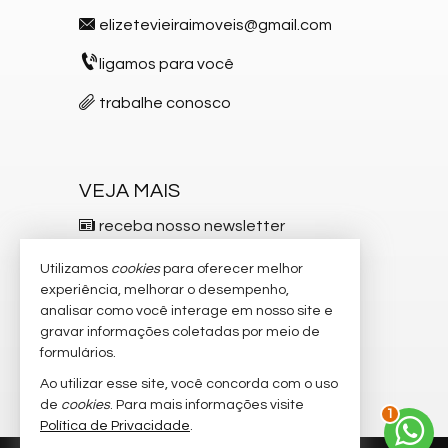
elizetevieiraimoveis@gmail.com
- Lounge e salão de festas
LAZER PRIMEIRO ANDAR:
ligamos para você
- Fitness
trabalhe conosco
- Sauna úmida
- Piscina aquecida
VEJA MAIS
- Kids
receba nosso newsletter
- Sala de jogos
- Lounge superior
indicadores financeiros
Utilizamos
cookies
para oferecer melhor
experiência, melhorar o desempenho,
- Terraço gourmet
cadastre seu imóvel
analisar como você interage em nosso site e
DIFERENCIAIS DE SUSTENTABILIDADE:
gravar informações coletadas por meio de
imóveis favoritos
formulários.
- Reaproveitamento de água pluvial p/ utilização na
mapa de imóveis
Ao utilizar esse site, você concorda com o uso
2
limpeza
de
cookies
. Para mais informações visite
- Reservatório p/ contenção de água da chuva
Política de Privacidade
.