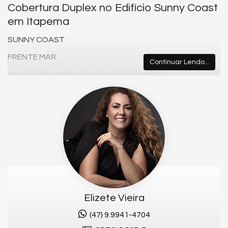
Cobertura Duplex no Edifício Sunny Coast
em Itapema
SUNNY COAST
FRENTE MAR
Continuar Lendo...
Avenida Beira Mar, esquina com a Rua 149.
Privilegiadamente localizado na Praia Central de
Itapema/SC.
APARTAMENTO:
- Frente para o mar
- Vista panorâmica
- Em construção
- 4 suítes, sendo 1 máster
Elizete Vieira
- Sacada c/ churrasqueira a carvão
(47) 9.9941-4704
- 3 a 5 vagas de garagem