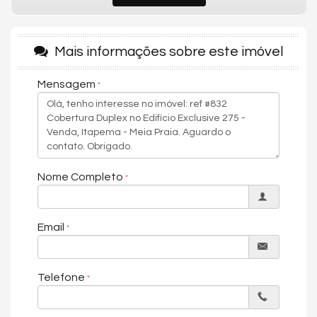
📺 YouTube:
@corretoraelizetevieira
*Disponibilidade, valores e condições de pagamento
poderão sofrer alterações sem prévio aviso.
Mais informações sobre este imóvel
Características do Imóvel
Mensagem
Aquecimento de Água
Churrasqueira
Sistema de Alarme
Internet / WiFi
Piso Porcelanato
TV a Cabo
Nome Completo
Infra para Ar Split
Andar Alto
Vista Livre
Email
Vista Mar
Acabamento em Gesso
Fechadura Eletrônica
Telefone
Vista Panorâmica
Aceita Pet
Área de Serviço