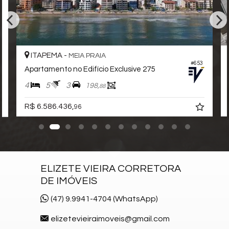
Pìscina Térmica
Sala de Reunião
Entrada para Banhistas
Box de Praia
Hall Decorado e Mobiliado
ITAPEMA -
MEIA PRAIA
Infra para Veículos Elétricos
#653
Apartamento no Edifício Exclusive 275
Estar Social
Acessibilidade para PNE
4
5
3
198,
88
R$ 6.586.436,
96
ELIZETE VIEIRA CORRETORA
DE IMÓVEIS
(47) 9.9941-4704 (WhatsApp)
elizetevieiraimoveis@gmail.com