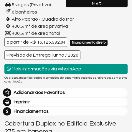
MAR
5 vagas (Privativa)
6 banheiros
Alto Padrão - Quadra do Mar
400,
m² de área privativa
00
400,
m² de área total
00
a partir de
R$ 16.125.992,
84
financiamento direto
Previsão de Entrega: junho / 2026
Mais Informações via WhatsApp
Os preços, disponibilidades e condições de pagamento poderão ser alterados sem prévia
comunicação.
Adicionar aos Favoritos
Imprimir
Financiamentos
Cobertura Duplex no Edifício Exclusive
275 em Itapema