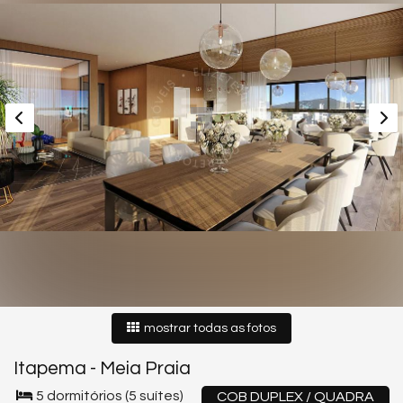
mostrar todas as fotos
Itapema
-
Meia Praia
5 dormitórios (5 suítes)
COB DUPLEX / QUADRA