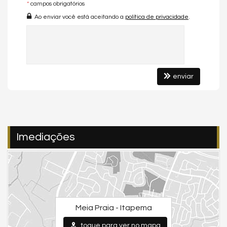
*
campos obrigatórios
Copa
Ao enviar você está aceitando a
política de privacidade
.
Copa/Cozinha
Estar Íntimo
Sacada com Churrasqueira
Sala de Estar
Sala de Jantar
Sala para 2 Ambientes
enviar
Terraço
Cozinha Americana
Espaço Gourmet
Hidromassagem
Closet
Imediações
Lavabo
Entrada de Serviço
Banheiro Social
Suíte Master
Suíte Standard
Características do Empreendimento
Meia Praia - Itapema
Gerador
Sala de Jogos
toque para ver no mapa