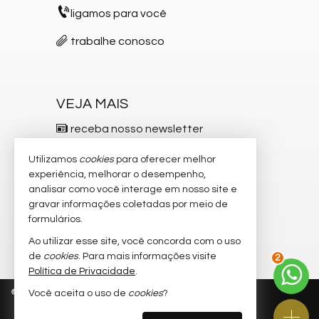
ligamos para você
trabalhe conosco
VEJA MAIS
receba nosso newsletter
indicadores financeiros
Utilizamos
cookies
para oferecer melhor
experiência, melhorar o desempenho,
cadastre seu imóvel
analisar como você interage em nosso site e
gravar informações coletadas por meio de
imóveis favoritos
formulários.
mapa de imóveis
Ao utilizar esse site, você concorda com o uso
de
cookies
. Para mais informações visite
2
Política de Privacidade
.
©
2026
CRECI/SC 5.537-F
Política de Privacidade
Você aceita o uso de
cookies
?