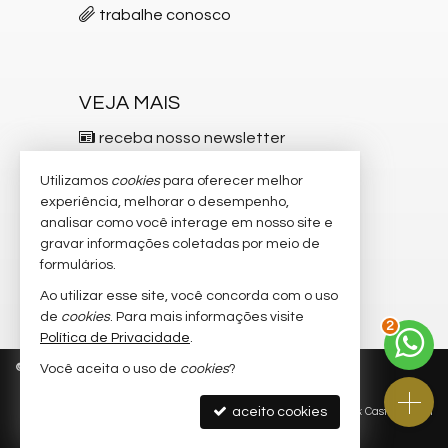
trabalhe conosco
VEJA MAIS
receba nosso newsletter
indicadores financeiros
Utilizamos
cookies
para oferecer melhor
experiência, melhorar o desempenho,
cadastre seu imóvel
analisar como você interage em nosso site e
gravar informações coletadas por meio de
imóveis favoritos
formulários.
mapa de imóveis
Ao utilizar esse site, você concorda com o uso
2
de
cookies
. Para mais informações visite
Política de Privacidade
.
©
2026
CRECI/SC 5.537-F
Política de Privacidade
Você aceita o uso de
cookies
?
aceito cookies
Site para imobiliárias
: Castel Digital