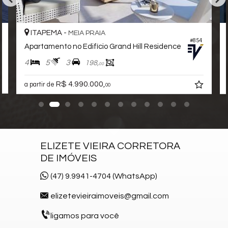
Gás Central
Elevador
Depósito
ITAPEMA -
MEIA PRAIA
Solarium
#854
Pìscina Térmica
Apartamento no Edifício Grand Hill Residence
Sala de Reunião
4
5
3
198,
00
Entrada para Banhistas
Box de Praia
R$ 4.990.000,
a partir de
00
Hall Decorado e Mobiliado
Infra para Veículos Elétricos
Lounge
Estar Social
Acessibilidade para PNE
ELIZETE VIEIRA CORRETORA
Hidromassagem
DE IMÓVEIS
(47) 9.9941-4704 (WhatsApp)
elizetevieiraimoveis@gmail.com
ligamos para você