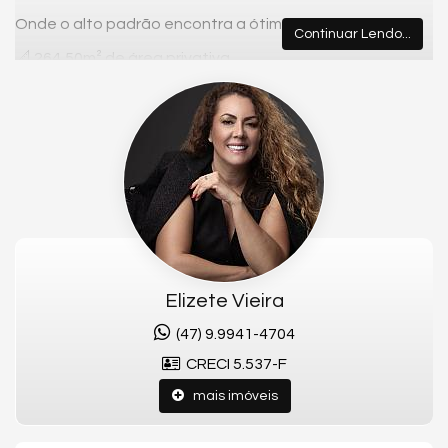
Onde o alto padrão encontra a ótima localização
Continuar Lendo...
📐 264,50m² de área privativa
🛏️ 5 suítes
🚗 4 vagas de garagem
🏖️ Frente mar
🏢 Apenas 2 apartamentos por andar – mais privacidade
e exclusividade
Ambientes amplos, acabamentos sofisticados e uma
localização privilegiada em uma das praias mais
valorizadas de Santa Catarina.
✨ Viva a elegância em alto padrão.
Elizete Vieira
Fale Conosco e Garanta Sua Unidade:
(47) 9.9941-4704
CRECI 5.537-F
📞 Telefone: (47) 99941-4704
mais imóveis
📧 E-mail: elizetevieiraimoveis@gmail.com
📷 Instagram:
@elizetevieira01