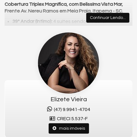
Cobertura Triplex Magnífica, com Belissíma Vista Mar,
Frente Av. Nereu Ramos em Meia Praia, Itapema - SC.
Continuar Lendo...
39º Andar (íntimo):
4 suítes sendo 2 master
40º Andar (social):
Salas de: estar, TV, descanso,
adega, jantar, lavabo, cozinha, área de serviço,
dependência de empregada com banheiro
41º Andar (festa):
Cozinha americana com
churrasqueira, living com sala de estar, jantar e jogos,
banheiro, terraço com banheira.
Elevador interno exclusivo.
- Condições de Pagamento:
Entrada + Saldo em até 60x mensais;
Elizete Vieira
(47) 9.9941-4704
CRECI 5.537-F
Fale Comigo e Garanta Sua Unidade
mais imóveis
📞 Telefone: (47) 99941-4704