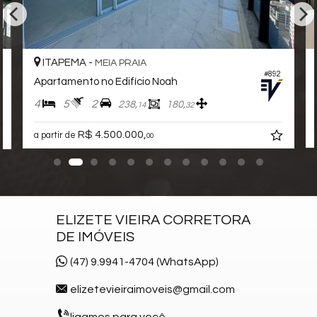
Sala de Jogos
Salão de Festas
Piscina
Spa
ITAPEMA -
MEIA PRAIA
Espaço Gourmet
#892
Apartamento no Edifício Noah
Espaço Fitness
Portaria 24h
4
5
2
238,
180,
14
32
Medidores Individuais
Captação de Água
R$ 4.500.000,
a partir de
00
Portão Eletrônico
Playground
Brinquedoteca
Automação Predial
Piscina Infantil
ELIZETE VIEIRA CORRETORA
Bicicletário
DE IMÓVEIS
Câmeras de Segurança
Gás Central
(47) 9.9941-4704 (WhatsApp)
Elevador
Deck Molhado
elizetevieiraimoveis@gmail.com
Solarium
ligamos para você