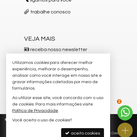
Espaço Zen
Pìscina Térmica
trabalhe conosco
Sala de Reunião
Entrada para Banhistas
Box de Praia
Hall Decorado e Mobiliado
VEJA MAIS
Painéis de Energia Solar
Infra para Veículos Elétricos
receba nosso newsletter
Heliponto
Lounge
indicadores financeiros
Utilizamos
cookies
para oferecer melhor
Acessibilidade para PNE
experiência, melhorar o desempenho,
cadastre seu imóvel
Hidromassagem
analisar como você interage em nosso site e
gravar informações coletadas por meio de
imóveis favoritos
formulários.
mapa de imóveis
Ao utilizar esse site, você concorda com o uso
de
cookies
. Para mais informações visite
2
Política de Privacidade
.
©
2026
CRECI/SC 5.537-F
Política de Privacidade
Você aceita o uso de
cookies
?
aceito cookies
Site para imobiliárias
: Castel Digital