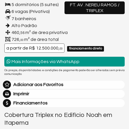
5 dormitórios (5 suítes)
FT. AV . NEREU RAMOS /
TRIPLEX
6 vagas (Privativa)
7 banheiros
Alto Padrão
460,
m² de área privativa
56
726,
m² de área total
00
a partir de
R$ 12.500.000,
financiamento direto
00
Mais Informações via WhatsApp
Os preços, disponibilidades e condições de pagamento poderão ser alterados sem prévia
comunicação.
Adicionar aos Favoritos
Imprimir
Financiamentos
Cobertura Triplex no Edifício Noah em
Itapema