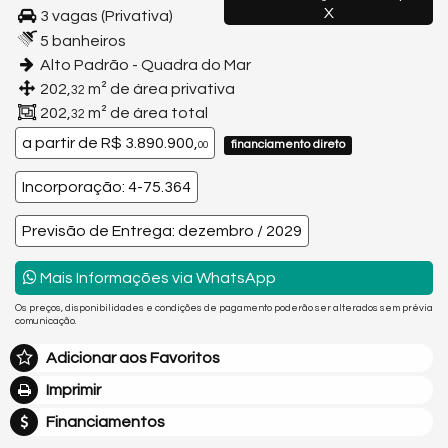
X
3 vagas (Privativa)
5 banheiros
Alto Padrão - Quadra do Mar
202,
m² de área privativa
32
202,
m² de área total
32
a partir de
R$ 3.890.900,
financiamento direto
00
Incorporação: 4-75.364
Previsão de Entrega: dezembro / 2029
Mais Informações via WhatsApp
Os preços, disponibilidades e condições de pagamento poderão ser alterados sem prévia
comunicação.
Adicionar aos Favoritos
Imprimir
Financiamentos