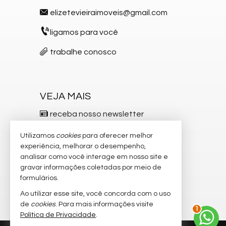
elizetevieiraimoveis@gmail.com
ligamos para você
trabalhe conosco
VEJA MAIS
receba nosso newsletter
indicadores financeiros
Utilizamos
cookies
para oferecer melhor
experiência, melhorar o desempenho,
cadastre seu imóvel
analisar como você interage em nosso site e
gravar informações coletadas por meio de
imóveis favoritos
formulários.
mapa de imóveis
Ao utilizar esse site, você concorda com o uso
2
de
cookies
. Para mais informações visite
Política de Privacidade
.