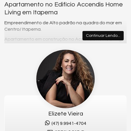
Apartamento no Edifício Accendis Home
Living em Itapema
Empreendimento de Alto padrão na quadra do mar em
Centro/ Itapema.
Continuar Lendo...
Apartamento em construção no Accendis Home Living
Ótima localização em uma das praias mais valorizadas
de Santa Catarina.
📐 202,32m² de área privativa
🛏️ 4 suítes
🚗 3 vagas de garagem
🏖️ Quadra mar
Fale Comigo e garanta este imóvel.
Elizete Vieira
📞 Telefone: (47) 99941-4704
(47) 9.9941-4704
📧 E-mail: elizetevieiraimoveis@gmail.com