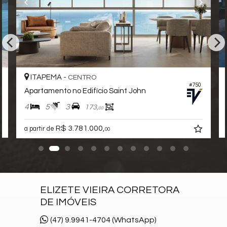
Gás Central
Elevador
Pet Place
Coworking
Mini Mercado
Quadra de Padel
Deck Molhado
ITAPEMA -
CENTRO
Espaço Zen
#750
Pìscina Térmica
Apartamento no Edifício Saint John
Entrada para Banhistas
4
5
3
173,
00
Box de Praia
Hall Decorado e Mobiliado
R$ 3.781.000,
a partir de
00
Painéis de Energia Solar
Infra para Veículos Elétricos
Heliponto
Lounge
Estar Social
ELIZETE VIEIRA CORRETORA
Acessibilidade para PNE
Hidromassagem
DE IMÓVEIS
(47) 9.9941-4704 (WhatsApp)