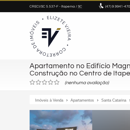
CRECI/SC 5.537-F
- Itapema /
SC
(47)
9.9941-47
Apartamento no Edifício Mag
Construção no Centro de Itap
(nenhuma avaliação)
Imóveis à Venda
Apartamentos
Santa Catarina