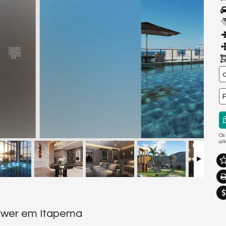
Os
al
ower em Itapema