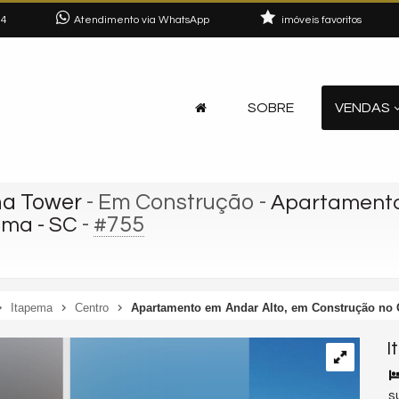
04
Atendimento via WhatsApp
imóveis favoritos
SOBRE
VENDAS
na Tower
- Em Construção
-
Apartamento
-
#755
ema - SC
Itapema
Centro
Apartamento em Andar Alto, em Construção no C
I
s