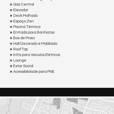
Gás Central
Elevador
Deck Molhado
Espaço Zen
Pìscina Térmica
Entrada para Banhistas
Box de Praia
Hall Decorado e Mobiliado
RoofTop
Infra para Veículos Elétricos
Lounge
Estar Social
Acessibilidade para PNE