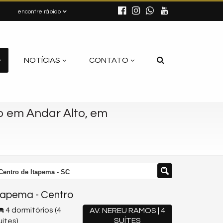
encontre rápido
NOTÍCIAS
CONTATO
 em Andar Alto, em
entro de Itapema - SC
tapema
-
Centro
4 dormitórios (4
AV. NEREU RAMOS | 4
SUÍTES
uítes)