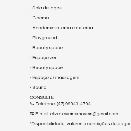
- Sala de jogos
- Cinema
- Academia interna e externa
- Playground
- Beauty space
- Espaço zen
- Beauty space
- Espaço p/ massagem
- Sauna
CONSULTE
📞 Telefone: (47) 99941-4704
📧 E-mail: elizetevieiraimoveis@gmail.com
*Disponibilidade, valores e condições de paga