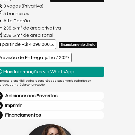
3 vagas (Privativa)
5 banheiros
Alto Padrão
238,
m² de área privativa
00
238,
m² de área total
00
a partir de
R$ 4.098.000,
financiamento direto
00
Previsão de Entrega: julho / 2027
Mais Informações via WhatsApp
 preços, disponibilidades e condições de pagamento poderão ser
terados sem prévia comunicação.
Adicionar aos Favoritos
Imprimir
Financiamentos