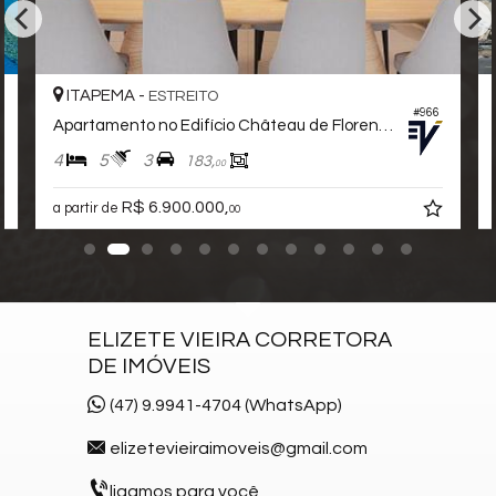
Infra para Veículos Elétricos
Estar Social
Acessibilidade para PNE
Hidromassagem
ITAPEMA -
ESTREITO
#966
Apartamento no Edifício Château de Florence
4
5
3
183,
00
R$ 6.900.000,
a partir de
00
ELIZETE VIEIRA CORRETORA
DE IMÓVEIS
(47) 9.9941-4704 (WhatsApp)
elizetevieiraimoveis@gmail.com
ligamos para você