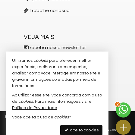
trabalhe conosco
VEJA MAIS
receba nosso newsletter
indicadores financeiros
Utilizamos
cookies
para oferecer melhor
experiência, melhorar o desempenho,
cadastre seu imóvel
analisar como você interage em nosso site e
gravar informações coletadas por meio de
imóveis favoritos
formulários.
mapa de imóveis
Ao utilizar esse site, você concorda com o uso
2
de
cookies
. Para mais informações visite
Política de Privacidade
.
©
2026
CRECI/SC 5.537-F
Política de Privacidade
Você aceita o uso de
cookies
?
aceito cookies
Site para imobiliárias
: Castel Digital