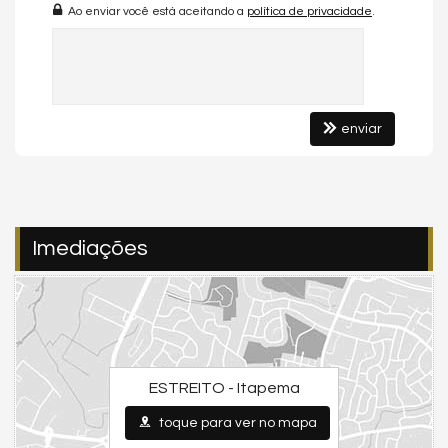
Ao enviar você está aceitando a
política de privacidade
.
Estar Íntimo
Living
Sacada / Varanda
Sacada com Churrasqueira
Sala de Estar
Sala de Jantar
enviar
Sala para 2 Ambientes
Cozinha
Espaço Gourmet
Hidromassagem
Lavabo
Imediações
Suíte Master
Suíte Standard
Características do Empreendimento
Bar
Gerador
Sala de Jogos
ESTREITO - Itapema
Salão de Festas
Piscina
toque para ver no mapa
Espaço Gourmet