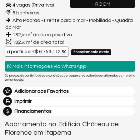
ROOM
4 vagas (Privativa)
5 banheiros
Alto Padrão - Frente para o mar - Mobiliado - Quadra
do Mar
182,
m² de área privativa
00
182,
m² de área total
00
a partir de
R$ 6.753.112,
50
financiamento direto
Mais Informações via WhatsApp
Os preços, disponibilidades e condições de pagamento poderão ser alterados sem prévia
comunicação.
Adicionar aos Favoritos
Imprimir
Financiamentos
Apartamento no Edifício Château de
Florence em Itapema