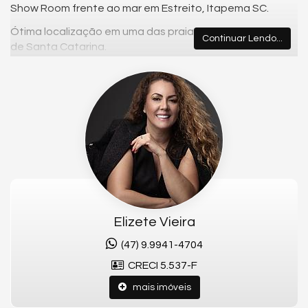
Show Room frente ao mar em Estreito, Itapema SC.
Ótima localização em uma das praias mais valorizadas
Continuar Lendo...
de Santa Catarina.
📐 182,00m² de área privativa
🛏️ 4 Suítes
🚗 4 Vagas de garagem
🏖️ Área de lazer
Fale Comigo e garanta este imóvel.
📞 Telefone: (47) 99941-4704
📧 E-mail: elizetevieiraimoveis@gmail.com
Elizete Vieira
📷 Instagram:
@elizetevieira01
(47) 9.9941-4704
📺 YouTube:
@corretoraelizetevieira
CRECI 5.537-F
mais imóveis
*O Saldo parcelado será corrigido pelo índice mensal do