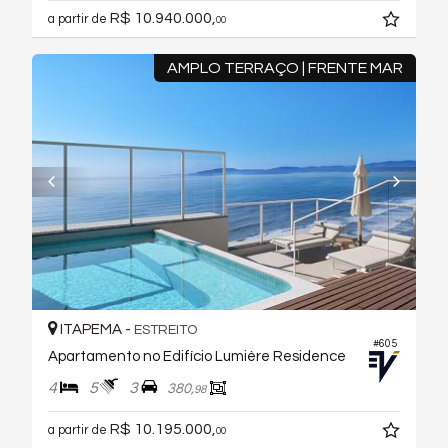
R$ 10.940.000,
a partir de
00
AMPLO TERRAÇO | FRENTE MAR
ITAPEMA -
ESTREITO
#605
Apartamento no Edifício Lumière Residence
4
5
3
380,
98
R$ 10.195.000,
a partir de
00