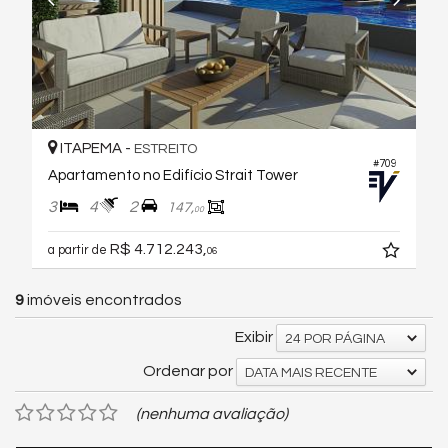
ITAPEMA -
ESTREITO
#709
Apartamento no Edifício Strait Tower
3
4
2
147,
00
R$ 4.712.243,
a partir de
06
9
imóveis encontrados
Exibir
24 POR PÁGINA
Ordenar por
DATA MAIS RECENTE
(nenhuma avaliação)