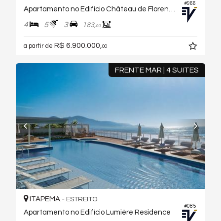
#966
Apartamento no Edifício Château de Florence
4
5
3
183,
00
R$ 6.900.000,
a partir de
00
FRENTE MAR | 4 SUITES
ITAPEMA -
ESTREITO
#085
Apartamento no Edifício Lumière Residence