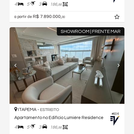
4
5
3
186,
86
R$ 7.890.000,
a partir de
00
SHOWROOM | FRENTE MAR
ITAPEMA -
ESTREITO
#604
Apartamento no Edifício Lumière Residence
4
5
3
186,
86