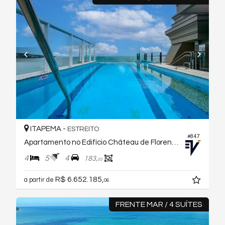
ITAPEMA -
ESTREITO
#847
Apartamento no Edifício Château de Florence
4
5
4
183,
00
R$ 6.652.185,
a partir de
06
FRENTE MAR / 4 SUÍTES