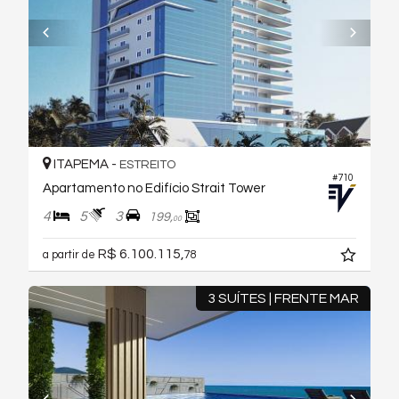
ITAPEMA -
ESTREITO
#710
Apartamento no Edifício Strait Tower
4
5
3
199,
00
R$ 6.100.115,
a partir de
78
3 SUÍTES | FRENTE MAR