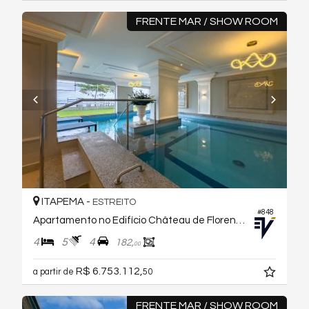
FRENTE MAR / SHOW ROOM
ITAPEMA -
ESTREITO
#848
Apartamento no Edifício Château de Florence
4
5
4
182,
00
R$ 6.753.112,
a partir de
50
FRENTE MAR / SHOW ROOM