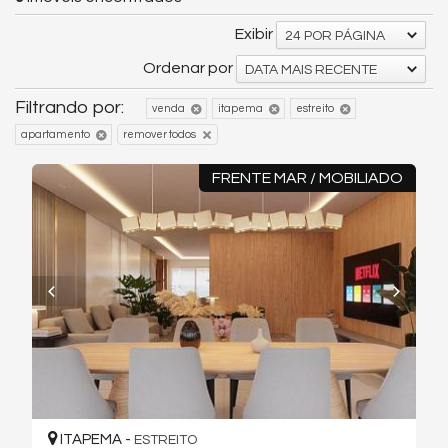
Exibir
24 POR PÁGINA
Ordenar por
DATA MAIS RECENTE
Filtrando por:
venda
itapema
estreito
remover todos
apartamento
FRENTE MAR / MOBILIADO
ITAPEMA -
ESTREITO