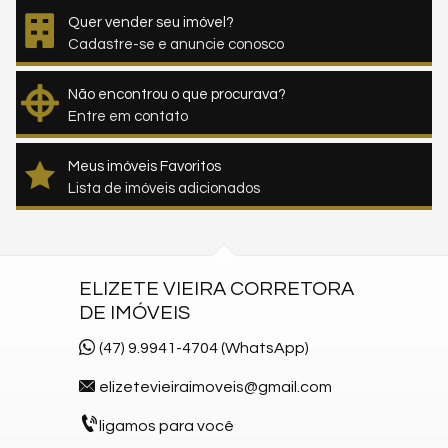
Quer vender seu imóvel?
Cadastre-se e anuncie conosco
Não encontrou o que procurava?
Entre em contato
Meus imóveis Favoritos
Lista de imóveis adicionados
ELIZETE VIEIRA CORRETORA
DE IMÓVEIS
(47) 9.9941-4704 (WhatsApp)
elizetevieiraimoveis@gmail.com
ligamos para você