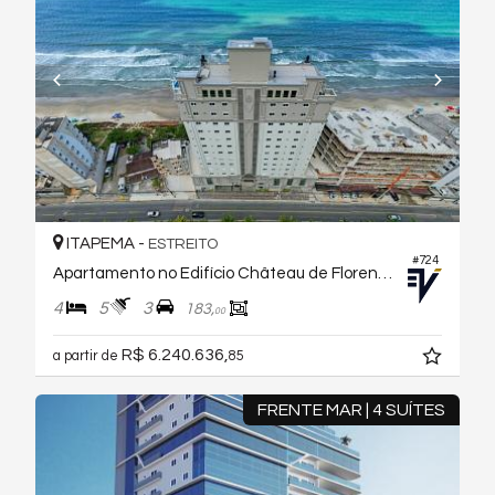
ITAPEMA -
ESTREITO
#724
Apartamento no Edifício Château de Florence
4
5
3
183,
00
R$ 6.240.636,
a partir de
85
FRENTE MAR | 4 SUÍTES