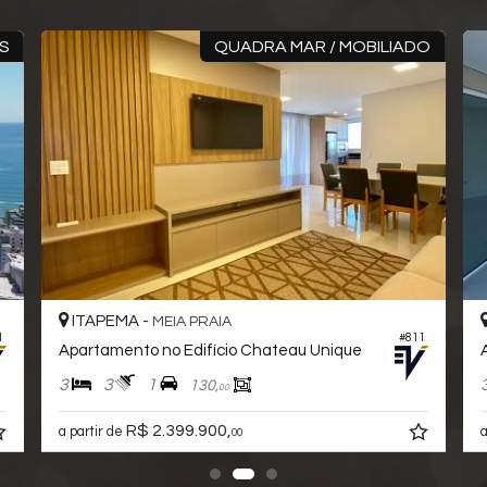
ES
QUADRA MAR / MOBILIADO
ITAPEMA -
MEIA PRAIA
1
#811
Apartamento no Edifício Chateau Unique
3
3
1
130,
00
R$ 2.399.900,
a partir de
a
00