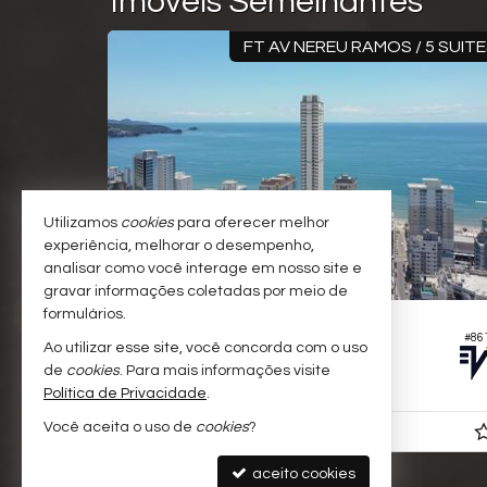
Imóveis Semelhantes
 4 SUITES
FT AV NEREU RAMOS / 5 SUIT
Utilizamos
cookies
para oferecer melhor
experiência, melhorar o desempenho,
analisar como você interage em nosso site e
gravar informações coletadas por meio de
formulários.
ITAPEMA -
MEIA PRAIA
#590
#86
Ao utilizar esse site, você concorda com o uso
PentHouse no Edifício Villa Maiorca
de
cookies
. Para mais informações visite
5
6
4
374,
00
Política de Privacidade
.
Você aceita o uso de
cookies
?
R$ 12.595.000,
a partir de
00
aceito cookies