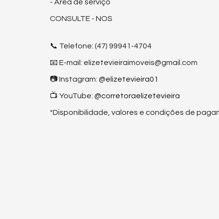
- Área de serviço
CONSULTE - NOS
📞 Telefone: (47) 99941-4704
📧 E-mail: elizetevieiraimoveis@gmail.com
📷 Instagram:
@elizetevieira01
📺 YouTube:
@corretoraelizetevieira
*Disponibilidade, valores e condições de paga