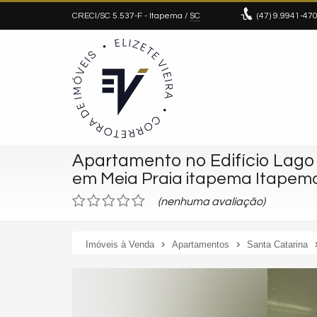
CRECI/SC 5.537-F
- Itapema /
SC
(47)
9.9941-47
Apartamento no Edifício Lago
em Meia Praia itapema Itapem
(nenhuma avaliação)
Imóveis à Venda
Apartamentos
Santa Catarina