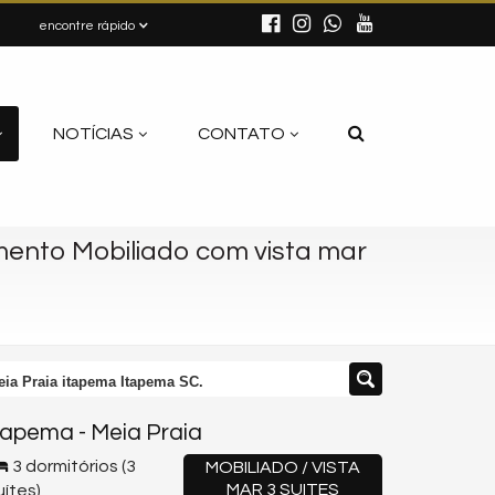
encontre rápido
NOTÍCIAS
CONTATO
ento Mobiliado com vista mar
ia Praia itapema Itapema SC.
tapema
-
Meia Praia
3 dormitórios (3
MOBILIADO / VISTA
MAR 3 SUITES
uítes)