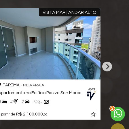
VISTA MAR | ANDAR ALTO
ITAPEMA -
ITAPEM
MEIA PRAIA
#543
Apartamento no Edifício Piazza San Marco
3
4
2
3
4
129,
00
2
R$ 2.100.000,
a partir de
 partir de
00