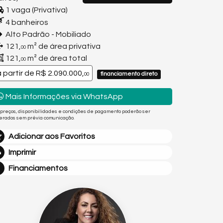
1 vaga (Privativa)
4 banheiros
Alto Padrão - Mobiliado
121,
m² de área privativa
00
121,
m² de área total
00
a partir de
R$ 2.090.000,
financiamento direto
00
Mais Informações via WhatsApp
 preços, disponibilidades e condições de pagamento poderão ser
terados sem prévia comunicação.
Adicionar aos Favoritos
Imprimir
Financiamentos