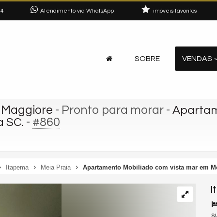
04
Atendimento via WhatsApp
imóveis favoritos
SOBRE
VENDAS
 Maggiore
- Pronto para morar
-
Apartam
-
#860
a SC.
Itapema
Meia Praia
Apartamento Mobiliado com vista mar em Me
I
s