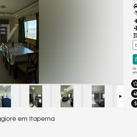
Os
al
ggiore em Itapema